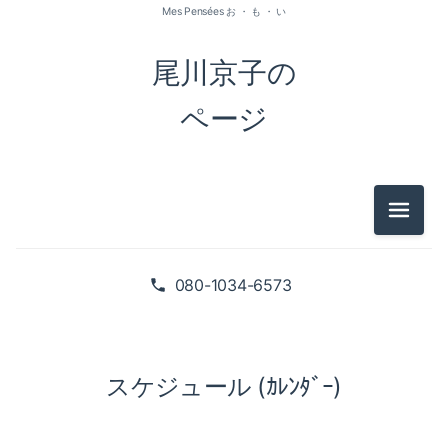
Mes Pensées お ・ も ・ い
尾川京子の
ページ
メニュ
080-1034-6573
スケジュール (ｶﾚﾝﾀﾞｰ)