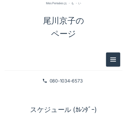
Mes Pensées お ・ も ・ い
尾川京子の
ページ
メニュ
080-1034-6573
スケジュール (ｶﾚﾝﾀﾞｰ)