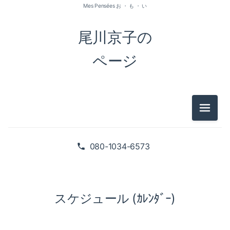
Mes Pensées お ・ も ・ い
尾川京子の
ページ
メニュ
080-1034-6573
スケジュール (ｶﾚﾝﾀﾞｰ)