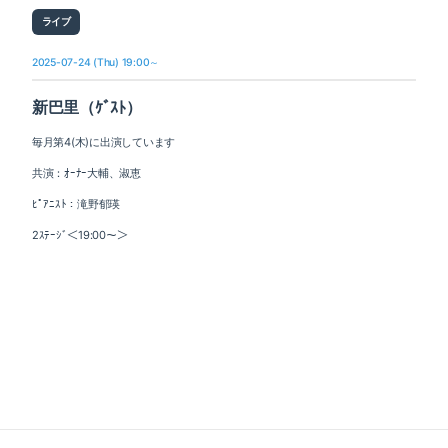
ライブ
2025-07-24 (Thu) 19:00～
新巴里（ｹﾞｽﾄ）
毎月第4(木)に出演しています
共演：ｵｰﾅｰ大輔、淑恵
ﾋﾟｱﾆｽﾄ：滝野郁瑛
2ｽﾃｰｼﾞ＜19:00～＞