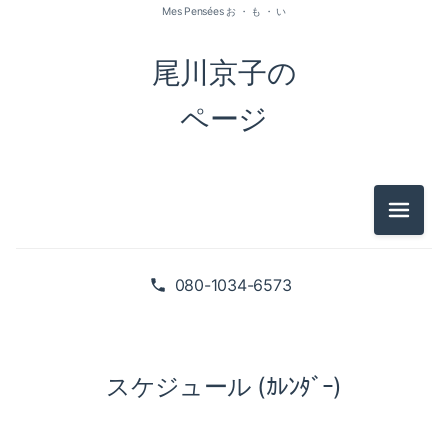
Mes Pensées お ・ も ・ い
尾川京子の
ページ
メニュ
080-1034-6573
スケジュール (ｶﾚﾝﾀﾞｰ)