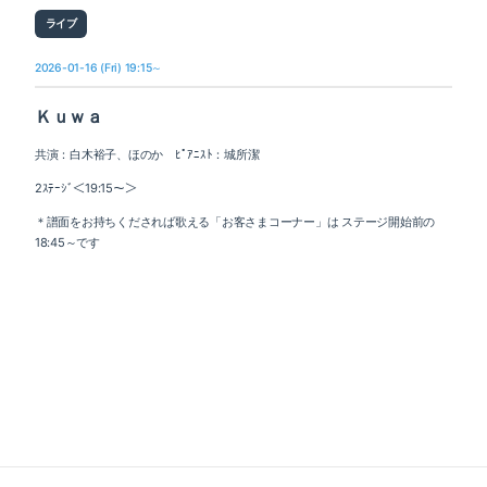
ライブ
2026-01-16 (Fri) 19:15～
Ｋｕｗａ
共演：白木裕子、ほのか ﾋﾟｱﾆｽﾄ：城所潔
2ｽﾃｰｼﾞ＜19:15～＞
＊譜面をお持ちくだされば歌える「お客さまコーナー」は ステージ開始前の
18:45～です