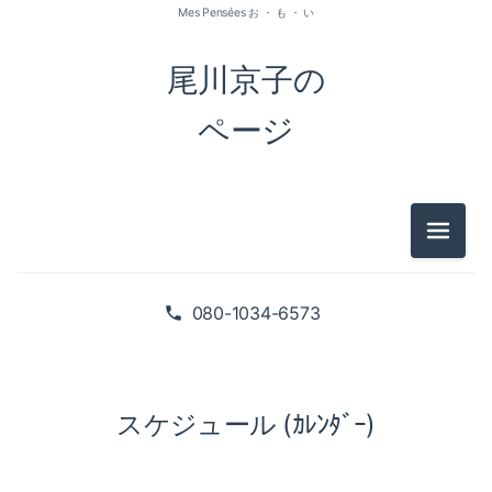
Mes Pensées お ・ も ・ い
尾川京子の
ページ
メニュ
080-1034-6573
スケジュール (ｶﾚﾝﾀﾞｰ)