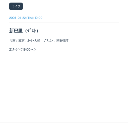
ライブ
2026-01-22 (Thu) 19:00～
新巴里（ｹﾞｽﾄ）
共演：淑恵、ｵｰﾅｰ大輔 ﾋﾟｱﾆｽﾄ：滝野郁瑛
2ｽﾃｰｼﾞ＜19:00～＞