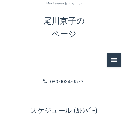
Mes Pensées お ・ も ・ い
尾川京子の
ページ
メニュ
080-1034-6573
スケジュール (ｶﾚﾝﾀﾞｰ)