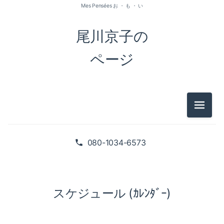
Mes Pensées お ・ も ・ い
尾川京子の
ページ
メニュ
080-1034-6573
スケジュール (ｶﾚﾝﾀﾞｰ)