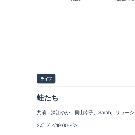
ライブ
蛙たち
共演：深江ゆか、貝山幸子、Sarah、リューシ
2ｽﾃｰｼﾞ＜19:00～＞