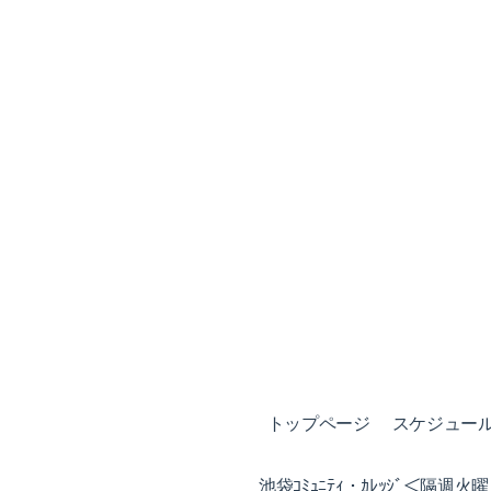
トップページ
スケジュール (
池袋ｺﾐｭﾆﾃｨ・ｶﾚｯｼﾞ＜隔週