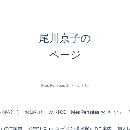
尾川京子の
ページ
Mes Pensées お ・ も ・ い
ｶﾚﾝﾀﾞｰ)
お知らせ
ﾌｧｰｽﾄCD「Mes Pensées お･も･い」
火曜＞のご案内
池袋ｺﾐｭﾆﾃｨ・ｶﾚｯｼﾞ＜毎週水曜＞のご案内
個人