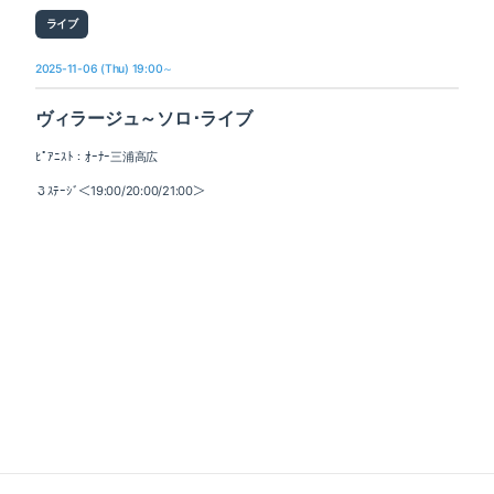
ライブ
2025-11-06 (Thu) 19:00～
ヴィラージュ～ソロ･ライブ
ﾋﾟｱﾆｽﾄ：ｵｰﾅｰ三浦高広
３ｽﾃｰｼﾞ＜19:00/20:00/21:00＞