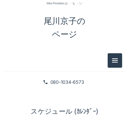
Mes Pensées お ・ も ・ い
尾川京子の
ページ
メニュ
080-1034-6573
スケジュール (ｶﾚﾝﾀﾞｰ)