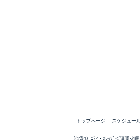
トップページ
スケジュール (
池袋ｺﾐｭﾆﾃｨ・ｶﾚｯｼﾞ＜隔週