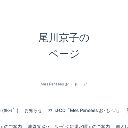
尾川京子の
ページ
Mes Pensées お ・ も ・ い
ｶﾚﾝﾀﾞｰ)
お知らせ
ﾌｧｰｽﾄCD「Mes Pensées お･も･い」
火曜＞のご案内
池袋ｺﾐｭﾆﾃｨ・ｶﾚｯｼﾞ＜毎週水曜＞のご案内
個人