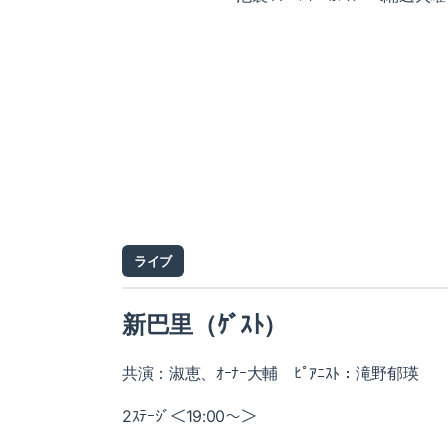
ライブ
新巴里（ｹﾞｽﾄ）
共演：淑恵、ｵｰﾅｰ大輔 ﾋﾟｱﾆｽﾄ：滝野郁瑛
2ｽﾃｰｼﾞ＜19:00～＞