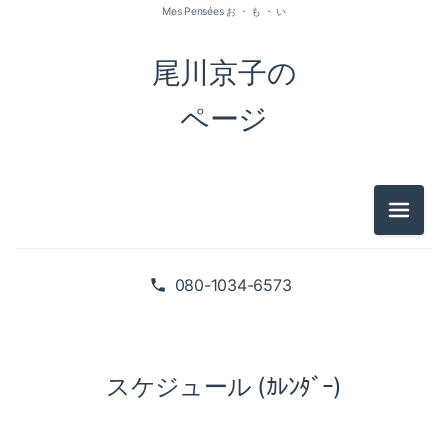
Mes Pensées お ・ も ・ い
尾川京子の
ページ
メニュ
080-1034-6573
スケジュール (ｶﾚﾝﾀﾞｰ)