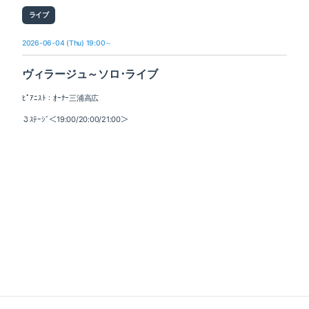
ライブ
2026-06-04 (Thu) 19:00～
ヴィラージュ～ソロ･ライブ
ﾋﾟｱﾆｽﾄ：ｵｰﾅｰ三浦高広
３ｽﾃｰｼﾞ＜19:00/20:00/21:00＞