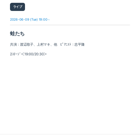
ライブ
2026-06-09 (Tue) 19:00～
蛙たち
共演：渡辺歌子、上村マキ、他 ﾋﾟｱﾆｽﾄ：忠平隆
2ｽﾃｰｼﾞ＜19:00/20:30＞