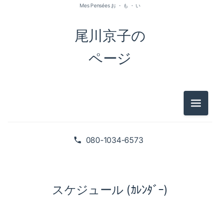
Mes Pensées お ・ も ・ い
尾川京子の
ページ
メニュ
080-1034-6573
スケジュール (ｶﾚﾝﾀﾞｰ)