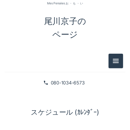
Mes Pensées お ・ も ・ い
尾川京子の
ページ
メニュ
080-1034-6573
スケジュール (ｶﾚﾝﾀﾞｰ)