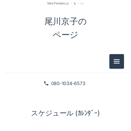
Mes Pensées お ・ も ・ い
尾川京子の
ページ
メニュ
080-1034-6573
スケジュール (ｶﾚﾝﾀﾞｰ)