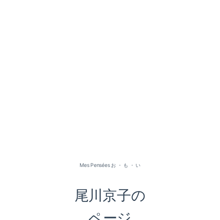
2026-07（1）
2026-05（2）
2026-01（1）
Mes Pensées お ・ も ・ い
2025-09（1）
尾川京子の
2025-06（2）
ページ