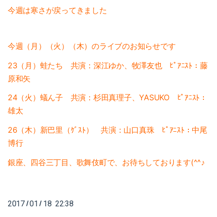
2020-04（3）
2021-01（3）
今週は寒さが戻ってきました
2020-03（3）
2020-12（1）
今週（月）（火）（木）のライブのお知らせです
2020-02（2）
2020-10（1）
23（月）蛙たち 共演：深江ゆか、牧澤友也 ﾋﾟｱﾆｽﾄ：藤
2020-01（2）
2020-08（1）
原和矢
2019-12（1）
2020-07（1）
24（火）蟻ん子 共演：杉田真理子、YASUKO ﾋﾟｱﾆｽﾄ：
雄太
2019-11（2）
2020-06（1）
26（木）新巴里（ｹﾞｽﾄ） 共演：山口真珠 ﾋﾟｱﾆｽﾄ：中尾
2019-09（2）
2020-05（1）
博行
2019-07（4）
銀座、四谷三丁目、歌舞伎町で、お待ちしております(^^♪
2020-04（3）
2019-05（2）
2020-03（3）
2019-04（2）
2017
01
18 22:38
/
/
2020-02（2）