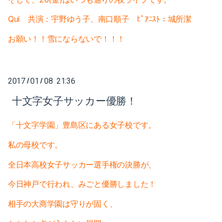
2018-05（5）
2018-12（4）
Qui 共演：宇野ゆう子、南口順子 ﾋﾟｱﾆｽﾄ：城所潔
2018-04（1）
2018-11（2）
お願い！！雪にならないで！！！
2018-03（6）
2018-10（1）
2018-02（4）
2018-09（3）
2017
01
08 21:36
/
/
2018-01（2）
十文字女子サッカー優勝！
2018-08（2）
2017-12（4）
2018-07（2）
「十文字学園」豊島区にある女子校です。
2017-11（3）
私の母校です。
2018-06（6）
2017-10（4）
全日本高校女子サッカー選手権の決勝
が、
2018-05（5）
今日神戸で行われ、みごと優勝しました！
2017-09（1）
2018-04（1）
相手の大商学園は守りが固く、
2017-08（3）
2018-03（6）