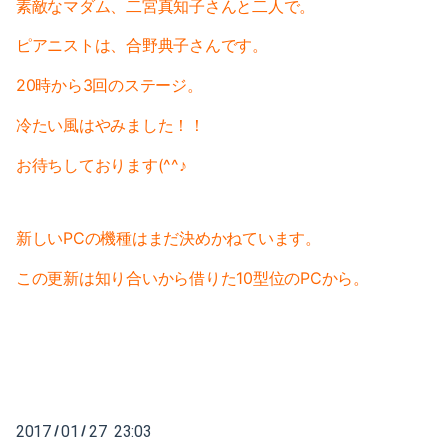
素敵なマダム、二宮真知子さんと二人で。
2023-01（1）
2024-06（1）
ピアニストは、合野典子さんです。
2022-12（1）
2024-04（2）
20時から3回のステージ。
2022-09（1）
2024-01（1）
冷たい風はやみました！！
2022-02（1）
2023-11（1）
お待ちしております(^^♪
2022-01（2）
2023-05（1）
2021-11（1）
新しいPCの機種はまだ決めかねています。
2023-03（1）
2021-10（1）
この更新は知り合いから借りた10型位のPCから。
2023-02（1）
2021-09（2）
2023-01（1）
2021-08（1）
2022-12（1）
2021-06（1）
2022-09（1）
2017
01
27 23:03
/
/