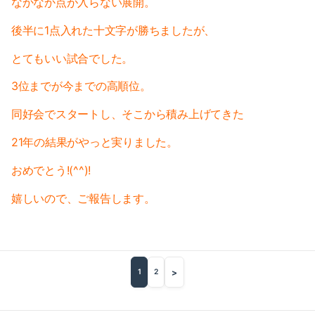
なかなか点が入らない展開。
2017-07（5）
2018-02（4）
後半に1点入れた十文字が勝ちましたが、
2017-06（6）
2018-01（2）
とてもいい試合でした。
2017-05（2）
2017-12（4）
3位までが今までの高順位。
2017-04（7）
2017-11（3）
同好会でスタートし、そこから積み上げてきた
2017-03（2）
21年の結果がやっと実りました。
2017-10（4）
2017-02（6）
おめでとう!(^^)!
2017-09（1）
嬉しいので、ご報告します。
2017-01（8）
2017-08（3）
2016-12（5）
2017-07（5）
2016-11（6）
2017-06（6）
>
1
2
2016-10（5）
2017-05（2）