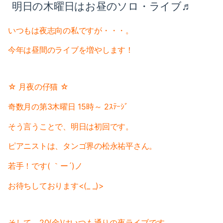
明日の木曜日はお昼のソロ・ライブ♬
2019-03（1）
2020-01（2）
2019-02（4）
いつもは夜志向の私ですが・・・。
2019-12（1）
今年は昼間のライブを増やします！
2019-01（5）
2019-11（2）
2018-12（4）
2019-09（2）
☆ 月夜の仔猫 ☆
2018-11（2）
2019-07（4）
奇数月の第3木曜日 15時～ 2ｽﾃｰｼﾞ
2018-10（1）
2019-05（2）
そう言うことで、明日は初回です。
2018-09（3）
2019-04（2）
ピアニストは、タンゴ界の松永祐平さん。
2018-08（2）
若手！です( ｀ー´)ノ
2019-03（1）
2018-07（2）
お待ちしております<(_ _)>
2019-02（4）
2018-06（6）
2019-01（5）
そして、20(金)はいつも通りの夜ライブです。