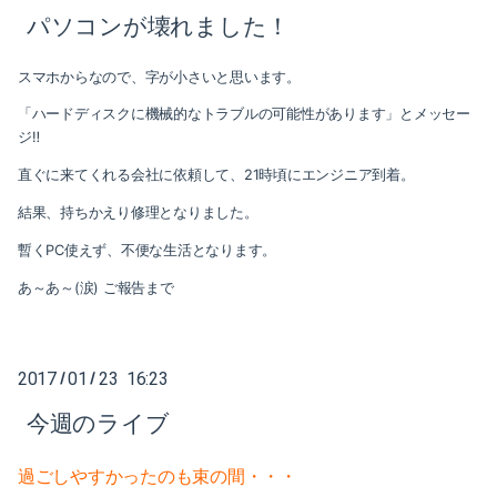
2021-05（1）
2022-02（1）
パソコンが壊れました！
2021-04（1）
2022-01（2）
スマホからなので、字が小さいと思います。
2021-03（1）
「ハードディスクに機械的なトラブルの可能性があります」とメッセー
2021-11（1）
ジ‼
2021-01（3）
2021-10（1）
直ぐに来てくれる会社に依頼して、21時頃にエンジニア到着。
2020-12（1）
結果、持ちかえり修理となりました。
2021-09（2）
暫くPC使えず、不便な生活となります。
2020-10（1）
2021-08（1）
あ～あ～(涙) ご報告まで
2020-08（1）
2021-06（1）
2020-07（1）
2021-05（1）
2017
01
23 16:23
/
/
2020-06（1）
2021-04（1）
今週のライブ
2020-05（1）
2021-03（1）
過ごしやすかったのも束の間・・・