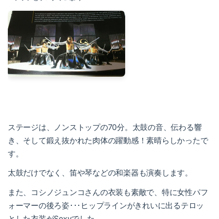
2020-04（3）
2021-01（3）
2020-03（3）
2020-12（1）
2020-02（2）
2020-10（1）
2020-01（2）
2020-08（1）
2019-12（1）
2020-07（1）
2019-11（2）
2020-06（1）
ステージは、ノンストップの70分。太鼓の音、伝わる響
2019-09（2）
き、そして鍛え抜かれた肉体の躍動感！素晴らしかったで
2020-05（1）
す。
2019-07（4）
2020-04（3）
太鼓だけでなく、笛や琴などの和楽器も演奏します。
2019-05（2）
2020-03（3）
また、コシノジュンコさんの衣装も素敵で、特に女性パフ
2019-04（2）
ォーマーの後ろ姿･･･ヒップラインがきれいに出るテロッ
2020-02（2）
とした衣装がSexyでした。