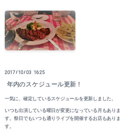
2017-07（5）
2018-02（4）
2017-06（6）
2018-01（2）
2017-05（2）
2017-12（4）
2017-04（7）
2017-11（3）
2017-03（2）
2017-10（4）
2017-02（6）
2017
10
03 16:25
/
/
2017-09（1）
年内のスケジュール更新！
2017-01（8）
2017-08（3）
2016-12（5）
一気に、確定しているスケジュールを更新しました。
2017-07（5）
いつも出演している曜日が変更になっている月もありま
2016-11（6）
2017-06（6）
す。祭日でもいつも通りライブを開催するお店もありま
2016-10（5）
す。
2017-05（2）