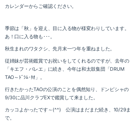
2016-09（6）
カレンダーからご確認ください。
2017-04（7）
2016-08（2）
2017-03（2）
季節は「秋」を迎え、目に入る物が様変わりしています。
2016-07（3）
2017-02（6）
あ！口に入る物も･･･。
2016-06（5）
秋生まれのワタクシ、先月末一つ年を重ねました。
2017-01（8）
2016-05（9）
従姉妹が芸術鑑賞でお祝いをしてくれるのですが、去年の
2016-12（5）
「キエフ・バレエ」に続き、今年は和太鼓集団「DRUM
2016-11（6）
TAO～ﾄﾞﾗﾑ･ﾀｵ」。
行きたかったTAOの公演のことを
偶然知り、ドンピシャの
2016-10（5）
9/30に品川クラブEXで鑑賞して来ました。
2016-09（6）
カッコよかったです～(^^) 公演はまだまだ続き、10/29ま
で。
2016-08（2）
2016-07（3）