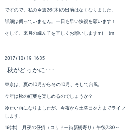
2023-01（1）
2024-06（1）
ですので、私の今週26(木)の出演はなくなりました。
2022-12（1）
2024-04（2）
詳細は伺っていません。
一日も早い快復を願います！
2022-09（1）
2024-01（1）
そして、来月の蟻ん子を宜しくお願いしますm(_ _)m
2022-02（1）
2023-11（1）
2022-01（2）
2023-05（1）
2017
10
19 16:35
/
/
2021-11（1）
秋がどっかに･･･
2023-03（1）
2021-10（1）
東京は、夏の10月から冬の10月、そして台風。
2023-02（1）
2021-09（2）
今年は秋の紅葉を楽しめるのでしょうか？
2023-01（1）
冷たい雨になりましたが、今夜から土曜日夕方までライブ
2021-08（1）
2022-12（1）
します。
2021-06（1）
2022-09（1）
19(木) 月夜の仔猫（コリドー街新橋寄り）午後7:30～