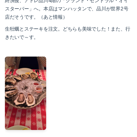
終演後、アトレ品川4階の「グランド・セントラル・オイ
2018-05（5）
2018-12（4）
スターバー」へ。本店はマンハッタンで、品川が世界2号
店だそうです。（あと情報）
2018-04（1）
2018-11（2）
生牡蠣とステーキを注文。どちらも美味でした！また、行
2018-03（6）
2018-10（1）
きたいで～す。
2018-02（4）
2018-09（3）
2018-01（2）
2018-08（2）
2017-12（4）
2018-07（2）
2017-11（3）
2018-06（6）
2017-10（4）
2018-05（5）
2017-09（1）
2018-04（1）
2017-08（3）
2018-03（6）