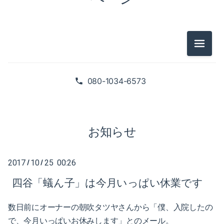
2025-02（1）
2024-10（1）
2024-08（2）
メニュ
2026-07（1）
2024-06（1）
2026-05（2）
080-1034-6573
2024-04（2）
2026-01（1）
2024-01（1）
2025-09（1）
お知らせ
2023-11（1）
2025-06（2）
2023-05（1）
2017
10
25 00:26
/
/
2025-02（1）
四谷「蟻ん子」は今月いっぱい休業です
2023-03（1）
2024-10（1）
2023-02（1）
数日前にオーナーの朝吹タツヤさんから「僕、入院したの
2024-08（2）
で、今月いっぱいお休みします」とのメール。