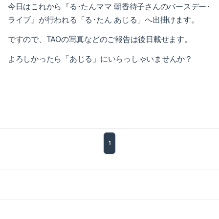
今日はこれから『る･たんママ 朝香待子さんのバースデー･
2016-06（5）
ライブ』が行われる「る･たん あじる」へ出掛けます。
2016-05（9）
ですので、TAOの写真などのご報告は後日載せます。
よろしかったら「あじる」にいらっしゃいませんか？
1