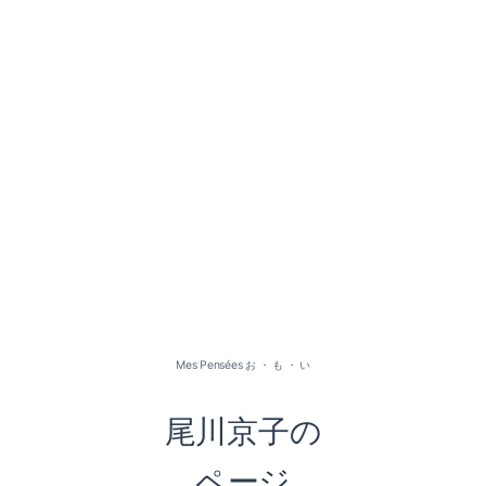
2026-07（1）
2026-05（2）
2026-01（1）
Mes Pensées お ・ も ・ い
2025-09（1）
尾川京子の
2025-06（2）
ページ