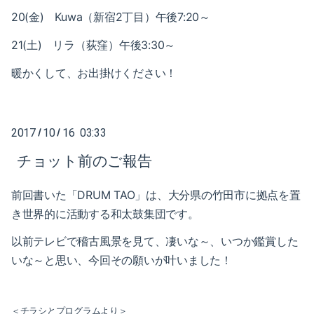
2021-05（1）
2022-02（1）
20(金) Kuwa（新宿2丁目）午後7:20～
2021-04（1）
2022-01（2）
21(土) リラ（荻窪）午後3:30～
2021-03（1）
暖かくして、お出掛けください！
2021-11（1）
2021-01（3）
2021-10（1）
2020-12（1）
2017
10
16 03:33
/
/
2021-09（2）
チョット前のご報告
2020-10（1）
2021-08（1）
前回書いた「DRUM TAO」は、大分県の竹田市
に拠点を置
2020-08（1）
2021-06（1）
き世界的に活動する和太鼓集団です。
2020-07（1）
2021-05（1）
以前テレビで稽古風景を見て、凄いな～、いつか鑑賞した
2020-06（1）
いな～と思い、今回その願いが叶いました！
2021-04（1）
2020-05（1）
2021-03（1）
＜チラシとプログラムより＞