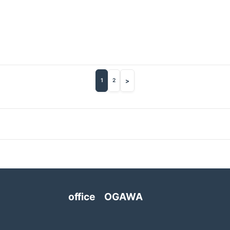
>
1
2
office OGAWA