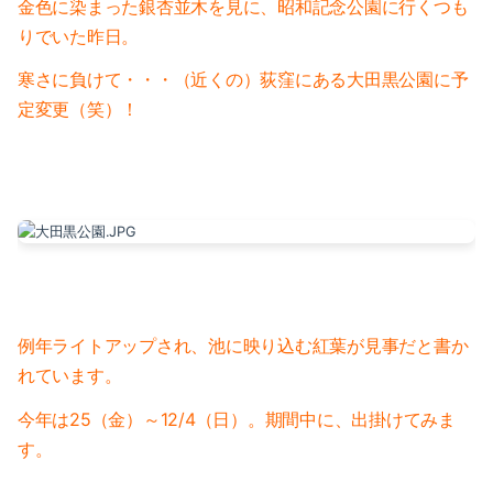
金色に染まった銀杏並木を見に、昭和記念公園に行くつも
2023-01（1）
2024-06（1）
りでいた昨日。
2022-12（1）
2024-04（2）
寒さに負けて・・・（近くの）荻窪にある大田黒公園に予
2022-09（1）
定変更（笑）！
2024-01（1）
2022-02（1）
2023-11（1）
2022-01（2）
2023-05（1）
2021-11（1）
2023-03（1）
2021-10（1）
2023-02（1）
例年ライトアップされ、
池に映り込む紅葉が見事だと書か
2021-09（2）
2023-01（1）
れています。
2021-08（1）
2022-12（1）
今年は25（金）～12/4（日）。期間中に、出掛けてみま
す。
2021-06（1）
2022-09（1）