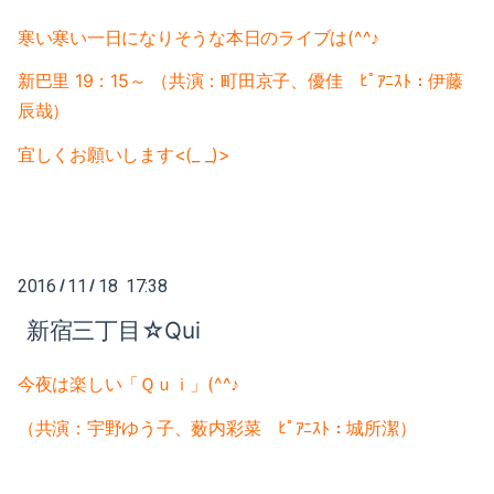
2021-05（1）
2022-02（1）
寒い寒い一日になりそうな本日のライブは(^^♪
2021-04（1）
2022-01（2）
新巴里 1
9：15～
（共演：
町田京子、優佳 ﾋﾟｱﾆｽﾄ：伊藤
2021-03（1）
辰哉）
2021-11（1）
宜しくお願いします<(_ _)>
2021-01（3）
2021-10（1）
2020-12（1）
2021-09（2）
2020-10（1）
2021-08（1）
2016
11
18 17:38
/
/
2020-08（1）
2021-06（1）
新宿三丁目☆Qui
2020-07（1）
2021-05（1）
今夜は楽しい「Ｑｕｉ」(^^♪
2020-06（1）
2021-04（1）
（共演：宇野ゆう子、薮内彩菜 ﾋﾟｱﾆｽﾄ：城所潔）
2020-05（1）
2021-03（1）