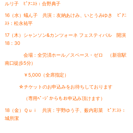
ルリ子 ﾋﾟｱﾆｽﾄ：合野典子
2016-06（5）
16（水）蟻ん子 共演：友納あけみ、いとうみゆき ﾋﾟｱﾆ
2016-05（9）
ｽﾄ：松永祐平
17（木）シャンソン&カンツォーネ フェスティバル 開演
18：30
会場：全労済ホール／スペース・ゼロ
（新宿駅
南口徒歩5分）
￥5,000（全席指定）
☆チケットのお申込みをお待ちしております
（専用ﾍﾟｰｼﾞからもお申込み頂けます）
18（金）Ｑｕｉ 共演：宇野ゆう子、薮内彩菜 ﾋﾟｱﾆｽﾄ：
城所潔