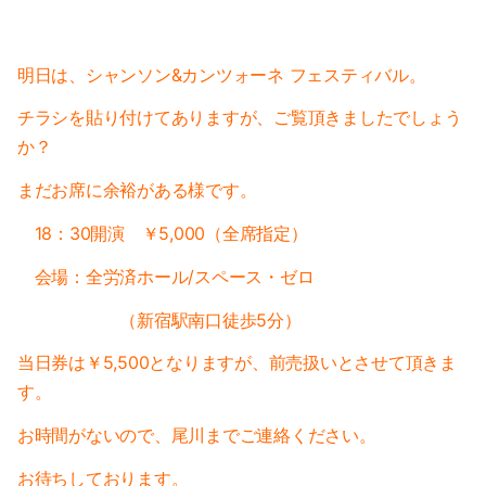
2019-03（1）
2020-01（2）
2019-02（4）
2019-12（1）
明日は、シャンソン&カンツォーネ フェスティバル。
2019-01（5）
チラシを貼り付けてありますが、ご覧頂きましたでしょう
2019-11（2）
か？
2018-12（4）
2019-09（2）
まだお席に余裕がある様です。
2018-11（2）
2019-07（4）
18：30開演 ￥5,000（全席指定）
2018-10（1）
2019-05（2）
会場：全労済ホール/スペース・ゼロ
2018-09（3）
2019-04（2）
（新宿駅南口徒歩5分）
2018-08（2）
当日券は￥5,500となりますが、
前売扱いとさせて頂きま
2019-03（1）
す。
2018-07（2）
2019-02（4）
お時間がないので、尾川までご連絡ください。
2018-06（6）
2019-01（5）
お待ちしております。