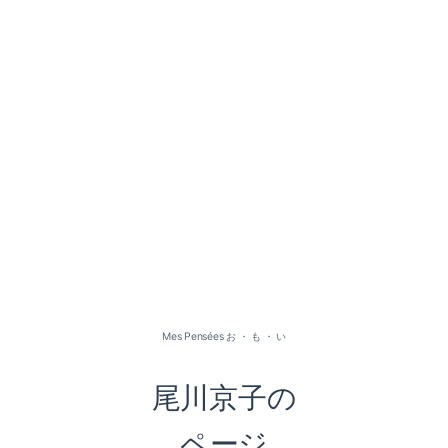
2026-07（1）
2026-05（2）
2026-01（1）
Mes Pensées お ・ も ・ い
2025-09（1）
尾川京子の
2025-06（2）
ページ