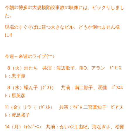
2016-09（6）
今朝の博多の大規模陥没事故の映像には、ビックリしまし
2017-04（7）
た。
2016-08（2）
2017-03（2）
現場のすぐそばに建つ大きなビル、どうか倒れません様
2016-07（3）
2017-02（6）
に‼
2016-06（5）
2017-01（8）
今週～来週の
ライブ(^^♪
2016-05（9）
2016-12（5）
8（火）
蛙たち 共演：渡辺歌子、RIO、アラン ﾋﾟｱﾆｽ
2016-11（6）
ﾄ：忠平隆
2016-10（5）
9（水）蟻ん子（ｹﾞｽﾄ） 共演：南口順子、潤佳 ﾋﾟｱﾆｽ
ﾄ：原英彦
2016-09（6）
11（金）リラ（（ｹﾞｽﾄ） 共演：ﾏﾀﾞﾑ 二宮真知子 ﾋﾟｱﾆｽ
2016-08（2）
ﾄ：豊島裕子
14（月）ｼｬﾝﾊﾟｰﾆｭ 共演：かいやま由紀、海なぎさ、松原
2016-07（3）