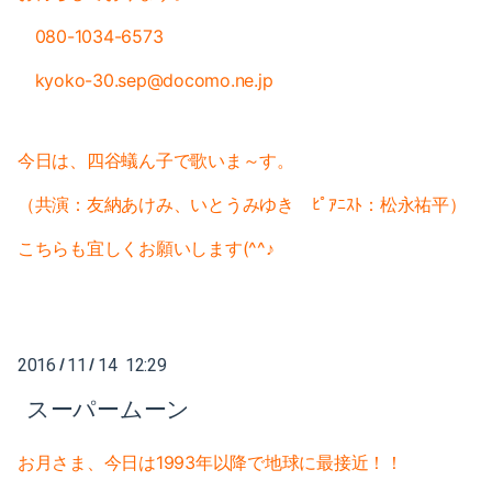
2018-05（5）
2018-12（4）
080-1034-6573
2018-04（1）
2018-11（2）
kyoko-30.sep@docomo.ne.jp
2018-03（6）
2018-10（1）
今日は、四谷蟻ん子で歌いま～す。
2018-02（4）
2018-09（3）
（共演：友納あけみ、いとうみゆき ﾋﾟｱﾆｽﾄ：松永祐平）
2018-01（2）
2018-08（2）
こちらも宜しくお願いします(^^♪
2017-12（4）
2018-07（2）
2017-11（3）
2018-06（6）
2017-10（4）
2016
11
14 12:29
/
/
2018-05（5）
スーパームーン
2017-09（1）
2018-04（1）
2017-08（3）
お月さま、今日は1993年以降で地球に最接近！！
2018-03（6）