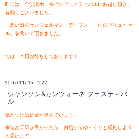
2020-04（3）
昨日は、全労済ホールでのフェスティバルにお越し頂き、
2021-01（3）
有難うございました。
2020-03（3）
2020-12（1）
「想い出のサンジェルマン・デ・プレ」「雨のブリュッセ
2020-02（2）
ル」を聞いて頂きました。
2020-10（1）
2020-01（2）
2020-08（1）
では、本日お待ちしております！
2019-12（1）
2020-07（1）
2019-11（2）
2020-06（1）
2016
11
16 12:22
/
/
2019-09（2）
2020-05（1）
シャンソン&カンツォーネ フェスティバ
ル
2019-07（4）
2020-04（3）
2019-05（2）
気がつけば紅葉が進んでいます。
2020-03（3）
来週お天気が良かったら、何処かでゆっくりと鑑賞しよう
2019-04（2）
2020-02（2）
と思います。