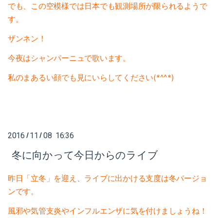
でも、この空模様では日本でも観測場所が限られるようで
2017-07（5）
2018-02（4）
す。
2017-06（6）
2018-01（2）
ザンネン！
2017-05（2）
2017-12（4）
今夜はシャンパーニュで歌います。
2017-04（7）
私のまあるい顔でも見にいらしてください(*^^*)
2017-11（3）
2017-03（2）
2017-10（4）
2017-02（6）
2017-09（1）
2016
11
08 16:36
/
/
2017-01（8）
2017-08（3）
冬に向かって今日からのライブ
2016-12（5）
2017-07（5）
昨日「立冬」を迎え、
ライブに出かける支度は冬バージョ
2016-11（6）
2017-06（6）
ンです。
2016-10（5）
2017-05（2）
風邪や気管支炎やインフルエンザに気を付けましょうね！