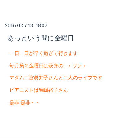
2017-07（5）
2018-02（4）
2017-06（6）
2018-01（2）
2016
05
13 18:07
/
/
2017-05（2）
2017-12（4）
あっという間に金曜日
2017-04（7）
2017-11（3）
一日一日が早く過ぎて行きます
2017-03（2）
2017-10（4）
毎月第２金曜日は荻窪の
♪ リラ ♪
2017-02（6）
マダム二宮眞知子さんと二人のライブです
2017-09（1）
2017-01（8）
ピアニストは豊嶋裕子さん
2017-08（3）
是非 是非～～
2016-12（5）
2017-07（5）
2016-11（6）
2017-06（6）
2016-10（5）
2017-05（2）