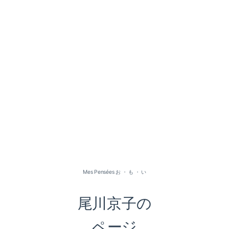
2026-07（1）
2026-05（2）
2026-01（1）
Mes Pensées お ・ も ・ い
2025-09（1）
尾川京子の
2025-06（2）
ページ