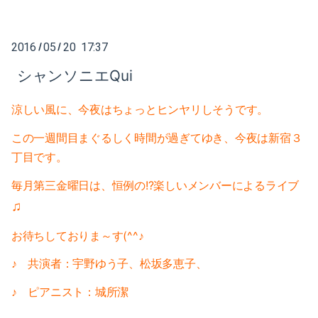
2018-05（5）
2018-12（4）
2018-04（1）
2016
05
20 17:37
/
/
2018-11（2）
シャンソニエQui
2018-03（6）
2018-10（1）
2018-02（4）
涼しい風に、今夜はちょっとヒンヤリしそうです。
2018-09（3）
2018-01（2）
この一週間目まぐるしく時間が過ぎてゆき、今夜は新宿３
2018-08（2）
丁目です。
2017-12（4）
2018-07（2）
毎月第三金曜日は、恒例の!?楽しいメンバーによるライブ
2017-11（3）
♫
2018-06（6）
2017-10（4）
お待ちしておりま～す(^^♪
2018-05（5）
♪ 共演者：宇野ゆう子、松坂多恵子、
2017-09（1）
2018-04（1）
♪ ピアニスト：城所潔
2017-08（3）
2018-03（6）