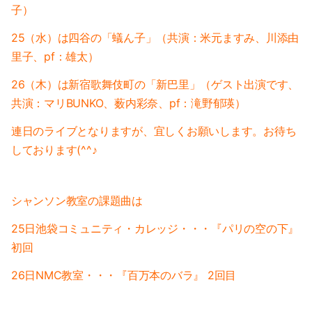
2019-03（1）
子）
2020-01（2）
25（水）は四谷の「蟻ん子」（共演：米元ますみ、川添由
2019-02（4）
2019-12（1）
里子、pf：雄太）
2019-01（5）
2019-11（2）
26（木）は新宿歌舞伎町の「新巴里」（ゲスト出演です、
2018-12（4）
共演：マリBUNKO、薮内彩奈、pf：滝野郁瑛）
2019-09（2）
連日のライブとなりますが、宜しくお願いします。お待ち
2018-11（2）
2019-07（4）
しております(^^♪
2018-10（1）
2019-05（2）
2018-09（3）
シャンソン教室の課題曲は
2019-04（2）
2018-08（2）
25日池袋コミュニティ・カレッジ・・・『パリの空の下』
2019-03（1）
初回
2018-07（2）
2019-02（4）
26日NMC教室・・・『百万本のバラ』 2回目
2018-06（6）
2019-01（5）