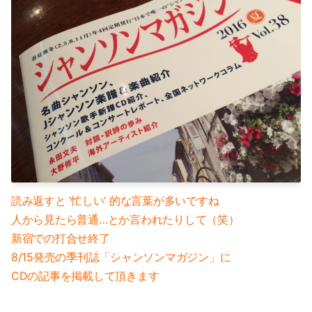
2023-01（1）
2024-06（1）
2022-12（1）
2024-04（2）
2022-09（1）
2024-01（1）
2022-02（1）
2023-11（1）
2022-01（2）
2023-05（1）
2021-11（1）
2023-03（1）
2021-10（1）
2023-02（1）
読み返すと ‘忙しい’ 的な言葉が多いですね
人から見たら普通…とか言われたりして（笑）
2021-09（2）
2023-01（1）
新宿での打合せ終了
2021-08（1）
8/15発売の季刊誌「シャンソンマガジン」に
2022-12（1）
CDの記事を掲載して頂きます
2021-06（1）
2022-09（1）