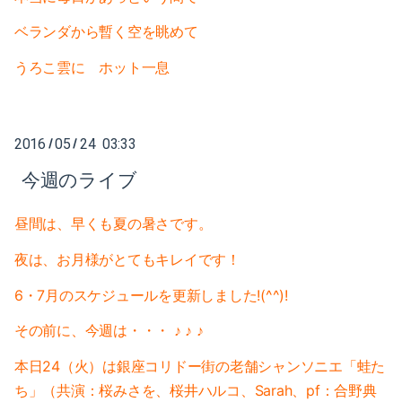
2020-04（3）
2021-01（3）
ベランダから暫く空を眺めて
2020-03（3）
2020-12（1）
うろこ雲に
ホット一息
2020-02（2）
2020-10（1）
2020-01（2）
2020-08（1）
2016
05
24 03:33
/
/
2019-12（1）
今週のライブ
2020-07（1）
2019-11（2）
2020-06（1）
昼間は、早くも夏の暑さです。
2019-09（2）
夜は、お月様がとてもキレイです！
2020-05（1）
2019-07（4）
6・7月のスケジュールを更新しました!(^^)!
2020-04（3）
その前に、今週は・・・ ♪ ♪ ♪
2019-05（2）
2020-03（3）
本日24（火）は銀座コリドー街の老舗シャンソニエ「蛙た
2019-04（2）
2020-02（2）
ち」（共演：桜みさを、桜井ハルコ、Sarah、pf：合野典