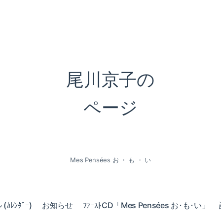
尾川京子の
ページ
Mes Pensées お ・ も ・ い
ｶﾚﾝﾀﾞｰ)
お知らせ
ﾌｧｰｽﾄCD「Mes Pensées お･も･い」