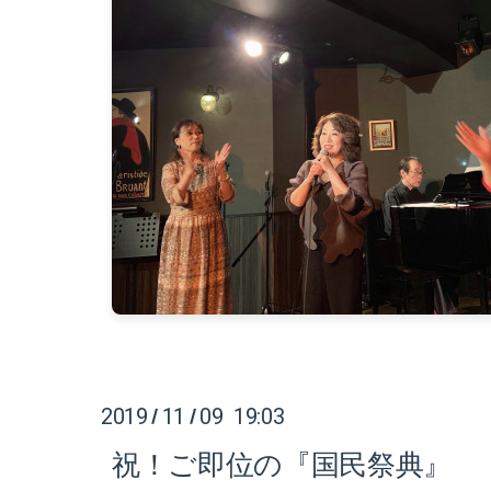
2019
11
09 19:03
/
/
祝！ご即位の『国民祭典』