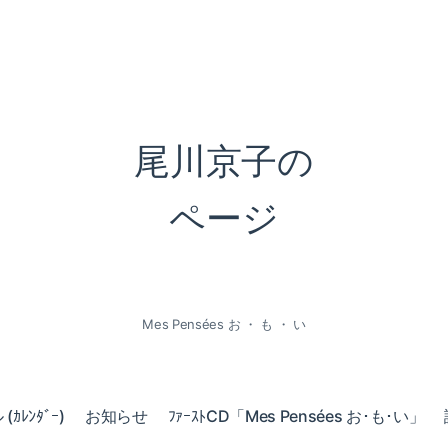
尾川京子の
ページ
Mes Pensées お ・ も ・ い
ｶﾚﾝﾀﾞｰ)
お知らせ
ﾌｧｰｽﾄCD「Mes Pensées お･も･い」