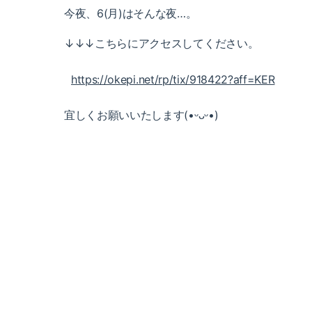
今夜、6(月)はそんな夜…。
↓↓↓こちらにアクセスしてください。
https://okepi.net/rp/tix/918422?aff=KER
宜しくお願いいたします(•ᵕᴗᵕ•)