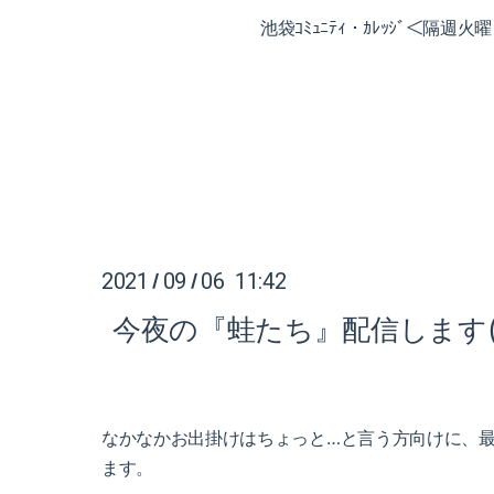
池袋ｺﾐｭﾆﾃｨ・ｶﾚｯｼﾞ＜隔週
2021
09
06 11:42
/
/
今夜の『蛙たち』配信します(^
なかなかお出掛けはちょっと…と言う方向けに、
ます。