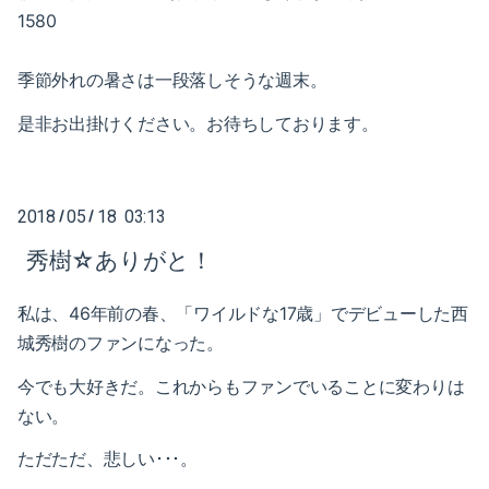
2021-05（1）
2022-02（1）
1580
2021-04（1）
2022-01（2）
季節外れの暑さは一段落しそうな週末。
2021-03（1）
2021-11（1）
是非お出掛けください。お待ちしております。
2021-01（3）
2021-10（1）
2020-12（1）
2021-09（2）
2018
05
18 03:13
/
/
2020-10（1）
秀樹☆ありがと！
2021-08（1）
2020-08（1）
私は、46年前の春、「ワイルドな17歳」で
デビューした西
2021-06（1）
城秀樹のファンになった。
2020-07（1）
2021-05（1）
今でも大好きだ。これからもファンでいることに変わりは
2020-06（1）
2021-04（1）
ない。
2020-05（1）
ただただ、悲しい･･･。
2021-03（1）