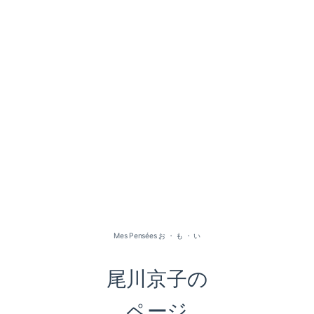
2026-07（1）
2026-05（2）
2026-01（1）
Mes Pensées お ・ も ・ い
2025-09（1）
尾川京子の
2025-06（2）
ページ