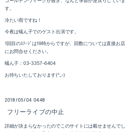
ゴールデンウィークが過ぎ、なんと季節が逆戻りしていま
2019-03（1）
2020-01（2）
す。
2019-02（4）
2019-12（1）
冷たい雨ですね！
2019-01（5）
今夜は蟻ん子でのゲスト出演です。
2019-11（2）
2018-12（4）
1回目のｽﾃｰｼﾞは19時からですが、回数については直接お店
2019-09（2）
にお問合せください。
2018-11（2）
2019-07（4）
蟻ん子：03-3357-6404
2018-10（1）
2019-05（2）
お待ちいたしております(^_-)
2018-09（3）
2019-04（2）
2018-08（2）
2019-03（1）
2018
05
04 04:48
/
/
2018-07（2）
フリーライブの中止
2019-02（4）
2018-06（6）
2019-01（5）
詳細が決まらなかったのでこのサイトには載せませんでし