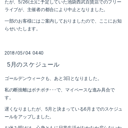
たが、5/26(土)に予定していた池袋西武百貨店でのフリー
2018-05（5）
2018-12（4）
ライブが、主催者の都合により中止となりました。
2018-04（1）
2018-11（2）
一部のお客様にはご案内しておりましたので、ここにお知
らせいたします。
2018-03（6）
2018-10（1）
2018-02（4）
2018-09（3）
2018
05
04 04:40
/
/
2018-01（2）
2018-08（2）
5月のスケジュール
2017-12（4）
2018-07（2）
ゴールデンウィークも、あと3日となりました。
2017-11（3）
2018-06（6）
私の断捨離はボチボチ･･･で、マイペースな進み具合で
2017-10（4）
2018-05（5）
す。
2017-09（1）
遅くなりましたが、5月と決まっている6月までのスケジュ
2018-04（1）
ールをアップしました。
2017-08（3）
2018-03（6）
お休み明けは、心身ともに
日常生活がなかなか戻らないか