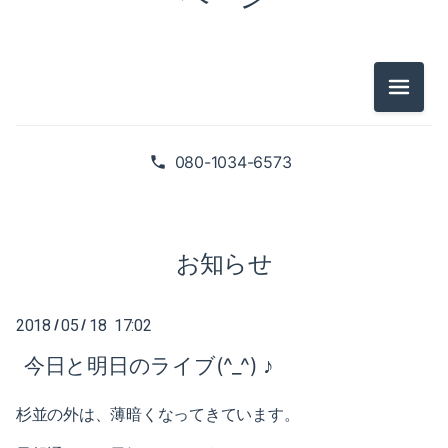
2025-02（1）
2024-10（1）
2024-08（2）
メニュ
2026-07（1）
2024-06（1）
2026-05（2）
080-1034-6573
2024-04（2）
2026-01（1）
2024-01（1）
2025-09（1）
お知らせ
2023-11（1）
2025-06（2）
2023-05（1）
2018
05
18 17:02
/
/
2025-02（1）
今日と明日のライブ(^_^) ♪
2023-03（1）
2024-10（1）
2023-02（1）
杉並の外は、薄暗くなってきています。
2024-08（2）