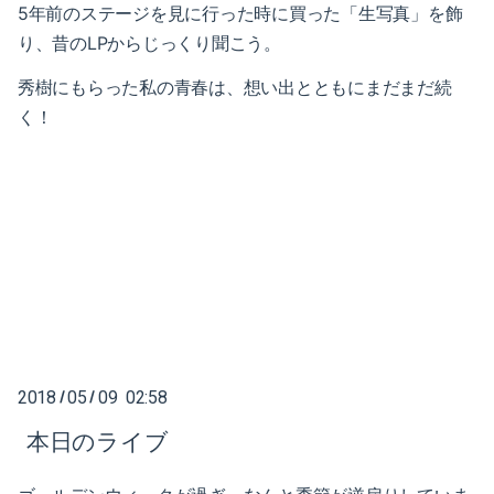
2020-04（3）
5年前のステージを見に行った時に買った「生写真」を飾
2021-01（3）
り、昔のLPからじっくり聞こう。
2020-03（3）
2020-12（1）
秀樹にもらった私の青春は、想い出とともにまだまだ続
2020-02（2）
く！
2020-10（1）
2020-01（2）
2020-08（1）
2019-12（1）
2020-07（1）
2019-11（2）
2020-06（1）
2019-09（2）
2020-05（1）
2019-07（4）
2020-04（3）
2018
05
09 02:58
/
/
2019-05（2）
2020-03（3）
本日のライブ
2019-04（2）
2020-02（2）