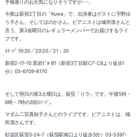
予報通りのお天気になりそうですが･･･。
2023-01（1）
2024-06（1）
今夜は新宿2丁目の「Kuwa」で、出演者はゲストに宇野ゆ
2022-12（1）
2024-04（2）
う子さん、そしてほのかさん。
ピアニストは城所潔さんと
2022-09（1）
言う、第3金曜日のレギュラーメンバーでお届けするライ
2024-01（1）
ブです。
2022-02（1）
2023-11（1）
ｽﾃｰｼﾞ 19:20／20:20／21：20
2022-01（2）
2023-05（1）
新宿2-17-10 黒岩
ﾋﾞﾙ B1（新宿3丁目駅C7･C8より徒歩1
2021-11（1）
分）
03-6709-8170
2023-03（1）
2021-10（1）
2023-02（1）
そして明日の第3土曜日は、荻窪「リラ」です。午後5時・
2021-09（2）
2023-01（1）
6時・7時の3回ｽﾃｰｼﾞ。
2021-08（1）
マダム二宮真知子さんとのライブです。ピアニストは、城
2022-12（1）
所潔さんです。
2021-06（1）
2022-09（1）
杉並区荻窪5-24-7（荻窪駅南口より徒歩3分）03-5397-