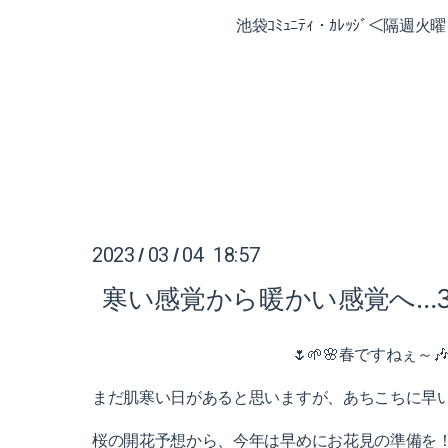
池袋ｺﾐｭﾆﾃｨ・ｶﾚｯｼﾞ＜隔週
2023
03
04 18:57
/
/
寒い感覚から暖かい感覚へ…
🌷🌱🌸春ですねぇ～
まだ肌寒い日があると思いますが、あちこちに早