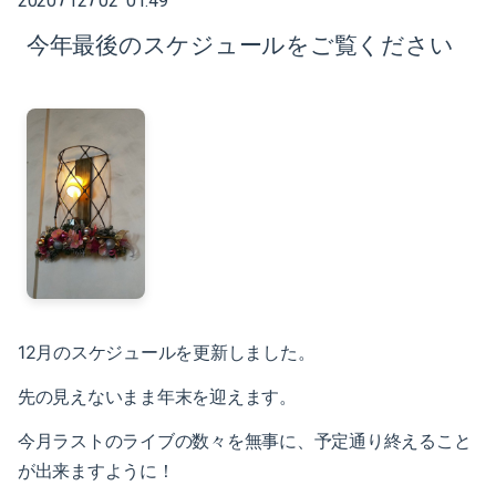
2020
12
02 01:49
2025-02（1）
今年最後のスケジュールをご覧ください
2024-10（1）
2024-08（2）
2024-06（1）
2024-04（2）
2024-01（1）
2023-11（1）
12月のスケジュールを更新しました。
2023-05（1）
先の見えないまま年末を迎えます。
2023-03（1）
今月ラストのライブの数々を無事に、予定通り終えること
2023-02（1）
が出来ますように！