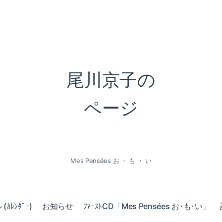
尾川京子の
ページ
Mes Pensées お ・ も ・ い
ｶﾚﾝﾀﾞｰ)
お知らせ
ﾌｧｰｽﾄCD「Mes Pensées お･も･い」