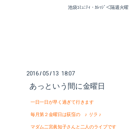
池袋ｺﾐｭﾆﾃｨ・ｶﾚｯｼﾞ＜隔週
2016
05
13 18:07
/
/
あっという間に金曜日
一日一日が早く過ぎて行きます
毎月第２金曜日は荻窪の
♪ リラ ♪
マダム二宮眞知子さんと二人のライブです