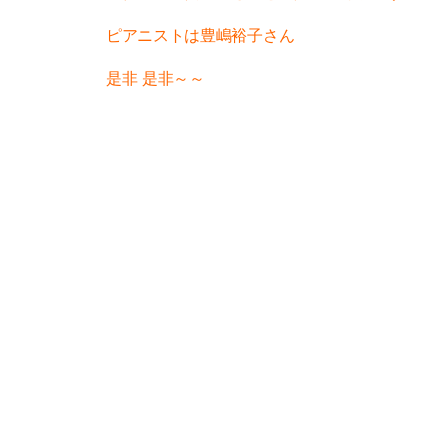
ピアニストは豊嶋裕子さん
是非 是非～～