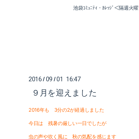
池袋ｺﾐｭﾆﾃｨ・ｶﾚｯｼﾞ＜隔週
2016
09
01 16:47
/
/
９月を迎えました
2016年も 3分の2が経過しました
今日は 残暑の厳しい一日でしたが
虫の声や吹く風に
秋の気配を感じます