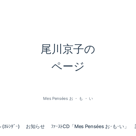
尾川京子の
ページ
Mes Pensées お ・ も ・ い
ｶﾚﾝﾀﾞｰ)
お知らせ
ﾌｧｰｽﾄCD「Mes Pensées お･も･い」