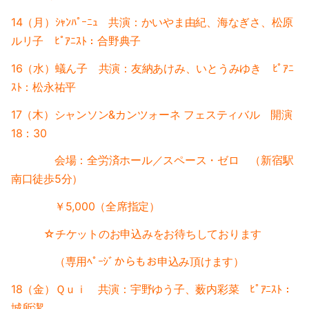
2021-05（1）
2022-02（1）
14（月）ｼｬﾝﾊﾟｰﾆｭ 共演：かいやま由紀、海なぎさ、松原
2021-04（1）
ルリ子 ﾋﾟｱﾆｽﾄ：合野典子
2022-01（2）
2021-03（1）
16（水）蟻ん子 共演：友納あけみ、いとうみゆき ﾋﾟｱﾆ
2021-11（1）
ｽﾄ：松永祐平
2021-01（3）
2021-10（1）
17（木）シャンソン&カンツォーネ フェスティバル 開演
2020-12（1）
18：30
2021-09（2）
会場：全労済ホール／スペース・ゼロ
（新宿駅
2020-10（1）
2021-08（1）
南口徒歩5分）
2020-08（1）
2021-06（1）
￥5,000（全席指定）
2020-07（1）
2021-05（1）
☆チケットのお申込みをお待ちしております
2020-06（1）
2021-04（1）
（専用ﾍﾟｰｼﾞからもお申込み頂けます）
2020-05（1）
18（金）Ｑｕｉ 共演：宇野ゆう子、薮内彩菜 ﾋﾟｱﾆｽﾄ：
2021-03（1）
城所潔