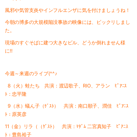
2023-01（1）
2024-06（1）
風邪や気管支炎やインフルエンザに気を付けましょうね！
2022-12（1）
2024-04（2）
今朝の博多の大規模陥没事故の映像には、ビックリしまし
2022-09（1）
た。
2024-01（1）
現場のすぐそばに建つ大きなビル、どうか倒れません様
2022-02（1）
2023-11（1）
に‼
2022-01（2）
2023-05（1）
2021-11（1）
今週～来週の
ライブ(^^♪
2023-03（1）
2021-10（1）
8（火）
蛙たち 共演：渡辺歌子、RIO、アラン ﾋﾟｱﾆｽ
2023-02（1）
ﾄ：忠平隆
2021-09（2）
2023-01（1）
9（水）蟻ん子（ｹﾞｽﾄ） 共演：南口順子、潤佳 ﾋﾟｱﾆｽ
2021-08（1）
ﾄ：原英彦
2022-12（1）
2021-06（1）
11（金）リラ（（ｹﾞｽﾄ） 共演：ﾏﾀﾞﾑ 二宮真知子 ﾋﾟｱﾆｽ
2022-09（1）
ﾄ：豊島裕子