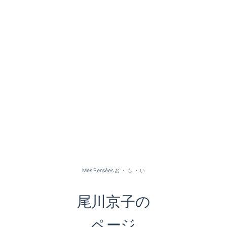
2026-07（1）
2026-05（2）
2026-01（1）
Mes Pensées お ・ も ・ い
2025-09（1）
尾川京子の
2025-06（2）
ページ