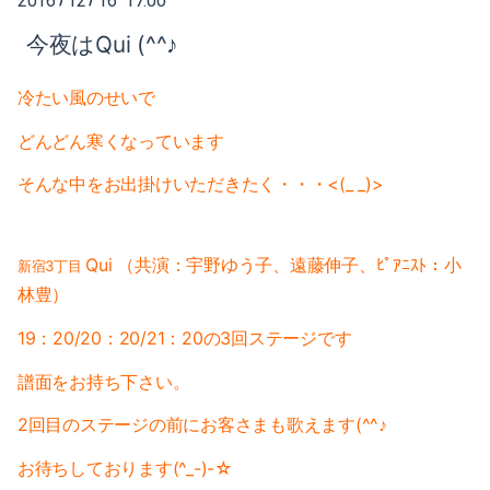
2016
12
16 17:00
2025-02（1）
今夜はQui (^^♪
2024-10（1）
冷たい風のせいで
2024-08（2）
どんどん寒くなっています
2024-06（1）
そんな中をお出掛けいただきたく・・・<(_ _)>
2024-04（2）
2024-01（1）
Qui （共演：宇野ゆう子、遠藤伸子、ﾋﾟｱﾆｽﾄ：小
新宿3丁目
林豊）
2023-11（1）
19：20/20：20/21：20の3回ステージです
2023-05（1）
譜面をお持ち下さい。
2023-03（1）
2回目のステージの前にお客さまも歌えます(^^♪
2023-02（1）
お待ちしております(^_-)-☆