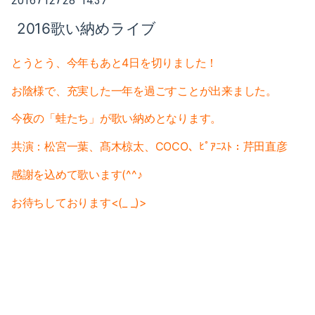
2016
12
28 14:37
2025-02（1）
2016歌い納めライブ
2024-10（1）
とうとう、今年もあと4日を切りました！
2024-08（2）
お陰様で、充実した一年を過ごすことが出来ました。
2024-06（1）
今夜の「蛙たち」が歌い納めとなります。
2024-04（2）
共演：松宮一葉、髙木椋太、COCO、ﾋﾟｱﾆｽﾄ：芹田直彦
2024-01（1）
感謝を込めて歌います(^^♪
2023-11（1）
お待ちしております<(_ _)>
2023-05（1）
2023-03（1）
2023-02（1）