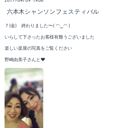
2017
04
09 19:08
2025-02（1）
六本木シャンソンフェスティバル
2024-10（1）
７(金) 終わりました〜( ◠‿◠ )
2024-08（2）
いらして下さったお客様有難うございました
2024-06（1）
楽しい楽屋の写真をご覧ください
2024-04（2）
野崎由美子さんと❤️
2024-01（1）
2023-11（1）
2023-05（1）
2023-03（1）
2023-02（1）