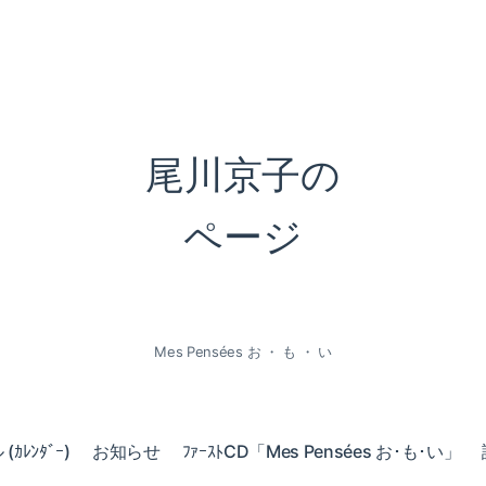
尾川京子の
ページ
Mes Pensées お ・ も ・ い
ｶﾚﾝﾀﾞｰ)
お知らせ
ﾌｧｰｽﾄCD「Mes Pensées お･も･い」