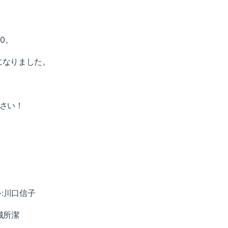
00。
になりました。
さい！
ﾄ:川口信子
:城所潔