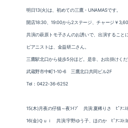
明日13(火)は、初めての三鷹・UNAMASです。
開店18:30、
19:00から2ステージ、
チャージ￥3,6
共演の萩原トモ子さんのお誘いで、出演すること
ピアニストは、金益研二さん。
三鷹駅北口から徒歩5分ほど。是非、お出掛けくだ
武蔵野市中町1-10-6 三鷹北口共同ビル2F
Tel：
0422-36-6252
15(木)月夜の仔猫～夜ﾗｲﾌﾞ
共演:夏稀りさ ﾋﾟｱﾆｽ
16(金)Ｑｕｉ 共演:宇野ゆう子、ほのか ﾋﾟｱﾆｽﾄ