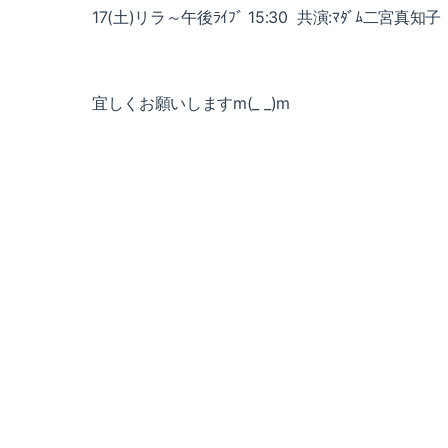
17(土)リラ～午後ﾗｲﾌﾞ 15:30 共演:ﾏﾀﾞﾑ二宮真知子
宜しくお願いしますm(_ _)m