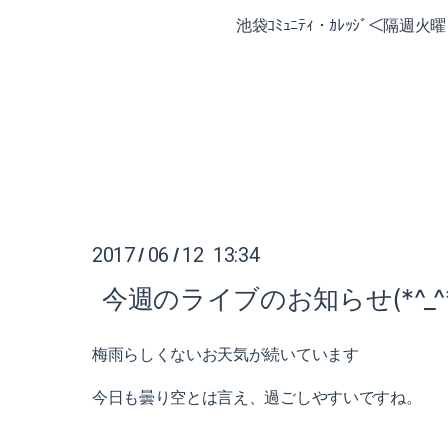
池袋ｺﾐｭﾆﾃｨ・ｶﾚｯｼﾞ＜隔週
2017
06
12 13:34
/
/
今週のライブのお知らせ(*^_^*
梅雨らしくないお天気が続いています
今日も曇り空とは言え、過ごしやすいですね。