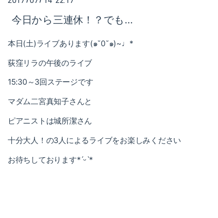
2017
07
14 22:17
2025-02（1）
今日から三連休！？でも…
2024-10（1）
本日(土)ライブあります(๑˘0˘๑)~♩*
2024-08（2）
荻窪リラの午後のライブ
2024-06（1）
15:30～3回ステージです
2024-04（2）
マダム二宮真知子さんと
2024-01（1）
ピアニストは城所潔さん
2023-11（1）
十分大人！の3人によるライブをお楽しみください
2023-05（1）
お待ちしております*ˊᵕˋ*
2023-03（1）
2023-02（1）