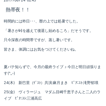
2017
08
24 02:45
2025-02（1）
熱帯夜！！
2024-10（1）
時間的には昨日･･･、暦の上では処暑でした。
2024-08（2）
「暑さが峠を越えて後退し始めるころ」だそうです。
2024-06（1）
只今深夜の時間帯ですが、蒸し暑いです。
2024-04（2）
皆さま、体調にはお気をつけてくださいね。
2024-01（1）
2023-11（1）
夏バテ知らずで、今月の最終ライブ ♪
今日と明日頑張りま
す(^_-)
2023-05（1）
24(木) 新巴里（ｹﾞｽﾄ）共演:麻月まき ﾋﾟｱﾆｽﾄ:滝野郁瑛
2023-03（1）
25(金) ヴィラージュ マダム目崎千恵子さんと二人のラ
2023-02（1）
イブ ﾋﾟｱﾆｽﾄ:三浦高広