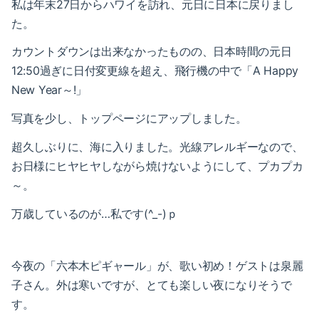
私は年末27日からハワイを訪れ、元日に日本に戻りまし
2023-01（1）
2024-06（1）
た。
2022-12（1）
2024-04（2）
カウントダウンは出来なかったものの、日本時間の元日
2022-09（1）
12:50過ぎに日付変更線を超え、飛行機の中で「A Happy
2024-01（1）
New Year～!」
2022-02（1）
2023-11（1）
写真を少し、トップページにアップしました。
2022-01（2）
2023-05（1）
超久しぶりに、海に入りました。光線アレルギーなので、
2021-11（1）
お日様にヒヤヒヤしながら焼けないようにして、プカプカ
2023-03（1）
～。
2021-10（1）
2023-02（1）
万歳しているのが…私です(^_-)ｐ
2021-09（2）
2023-01（1）
2021-08（1）
今夜の「
六本木ピギャール」が、歌い初め！
ゲストは泉麗
2022-12（1）
子さん。外は寒いですが、とても楽しい夜になりそうで
2021-06（1）
2022-09（1）
す。