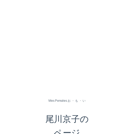
2026-07（1）
2026-05（2）
2026-01（1）
Mes Pensées お ・ も ・ い
2025-09（1）
尾川京子の
2025-06（2）
ページ