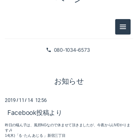
2025-02（1）
2024-10（1）
2024-08（2）
メニュ
2026-07（1）
2024-06（1）
2026-05（2）
080-1034-6573
2024-04（2）
2026-01（1）
2024-01（1）
2025-09（1）
お知らせ
2023-11（1）
2025-06（2）
2023-05（1）
2019
11
14 12:56
/
/
2025-02（1）
Facebook投稿より
2023-03（1）
2024-10（1）
昨日の蟻ん子は、風邪NGなので休ませて頂きましたが、今夜からLIVEやりま
2023-02（1）
2024-08（2）
す🎶
14(木)「る･たん あじる 」新宿三丁目