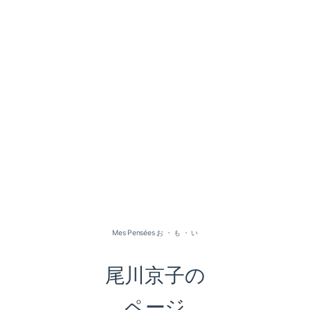
2026-07（1）
2026-05（2）
2026-01（1）
Mes Pensées お ・ も ・ い
2025-09（1）
尾川京子の
2025-06（2）
ページ