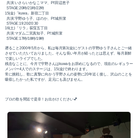
2023-01（1）
共演:いさらいかなこママ、Pf:田辺恵子
2024-06（1）
STAGE:20時/21時/22時
15(金)「kuwa」新宿二丁目
2022-12（1）
2024-04（2）
共演:宇野ゆう子、ほのか、Pf:城所潔
STAGE:19:20/20:30
16(土)「リラ」荻窪五丁目
2022-09（1）
2024-01（1）
共演:マダム二宮真知子、Pf:城所潔
STAGE:17時/18時/19時
2022-02（1）
2023-11（1）
遡ること2000年5月から、私は毎月第3(金)にゲストの宇野ゆう子さんとご一緒
させていただいておりました。そんな長い年月が経ったとは思えず、毎月新鮮
2022-01（2）
で楽しいライブでした。
2023-05（1）
残念なことに、今月で宇野さんはkuwaをお辞めになるので、現在のレギュラー
メンバー4人でのステージは、15(金)で終わります。
2021-11（1）
2023-03（1）
常に挑戦し、歌に真摯に向かう宇野さんの姿勢に20年近く接し、沢山のことを
吸収したかった私ですが、足元にも及びません。
2021-10（1）
2023-02（1）
2021-09（2）
プロの歌を間近で是非！お出かけください💕
2023-01（1）
2021-08（1）
2022-12（1）
2021-06（1）
2022-09（1）