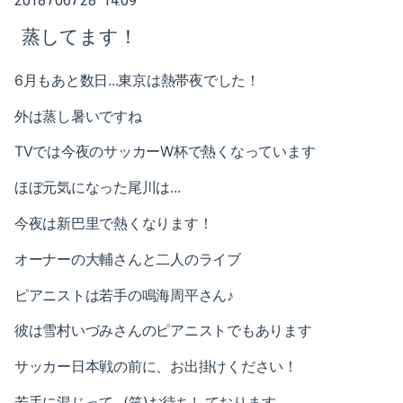
2018
06
28 14:09
2025-02（1）
蒸してます！
2024-10（1）
6月もあと数日...東京は熱帯夜でした！
2024-08（2）
外は蒸し暑いですね
2024-06（1）
TVでは今夜のサッカーW杯で熱くなっています
2024-04（2）
ほぼ元気になった尾川は...
2024-01（1）
今夜は新巴里で熱くなります！
2023-11（1）
オーナーの大輔さんと二人のライブ
2023-05（1）
ピアニストは若手の鳴海周平さん♪
2023-03（1）
彼は雪村いづみさんのピアニストでもあります
サッカー日本戦の前に、お出掛けください！
2023-02（1）
若手に混じって...(笑)お待ちしております