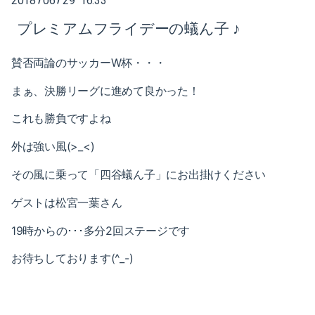
2018
06
29 16:33
2025-02（1）
プレミアムフライデーの蟻ん子 ♪
2024-10（1）
賛否両論のサッカーW杯・・・
2024-08（2）
まぁ、決勝リーグに進めて良かった！
2024-06（1）
これも勝負ですよね
2024-04（2）
外は強い風(>_<)
2024-01（1）
その風に乗って「四谷蟻ん子」にお出掛けください
2023-11（1）
ゲストは松宮一葉さん
2023-05（1）
19時からの･･･
多分2回ステージです
2023-03（1）
お待ちしております(^_-)
2023-02（1）