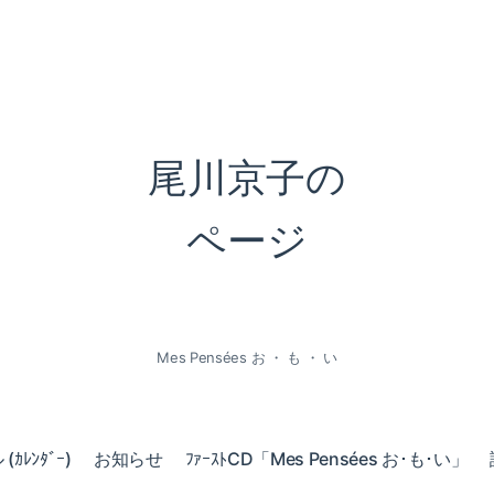
尾川京子の
ページ
Mes Pensées お ・ も ・ い
ｶﾚﾝﾀﾞｰ)
お知らせ
ﾌｧｰｽﾄCD「Mes Pensées お･も･い」