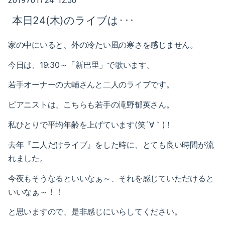
2019
01
24 12:50
2025-02（1）
本日24(木)のライブは･･･
2024-10（1）
家の中にいると、外の冷たい風の寒さを感じません。
2024-08（2）
今日は、19:30～「新巴里」で歌います。
2024-06（1）
若手オーナーの大輔さんと二人のライブです。
2024-04（2）
ピアニストは、こちらも若手の滝野郁英さん。
2024-01（1）
私ひとりで平均年齢を上げています(笑´∀｀)！
2023-11（1）
去年『二人だけライブ』をした時に、とても良い時間が流
れました。
2023-05（1）
今夜もそうなるといいなぁ～、それを感じていただけると
2023-03（1）
いいなぁ～！！
2023-02（1）
と思いますので、是非感じにいらしてください。