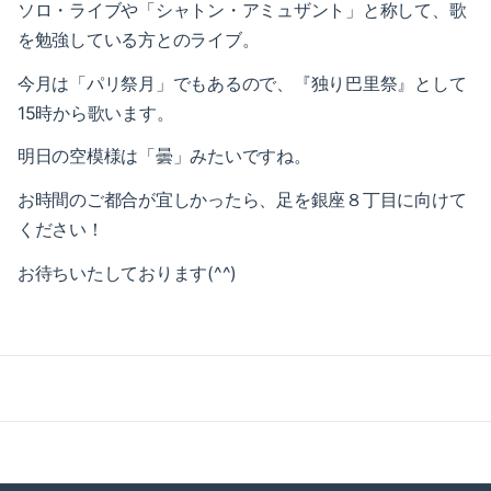
2021-05（1）
ソロ・ライブや「シャトン・アミュザント」と称して、歌
2022-02（1）
を勉強している方とのライブ。
2021-04（1）
2022-01（2）
今月は「パリ祭月」でもあるので、『独り巴里祭』として
2021-03（1）
15時から歌います。
2021-11（1）
明日の空模様は「曇」みたいですね。
2021-01（3）
2021-10（1）
お時間のご都合が宜しかったら、足を銀座８丁目に向けて
2020-12（1）
2021-09（2）
ください！
2020-10（1）
2021-08（1）
お待ちいたしております(^^)
2020-08（1）
2021-06（1）
2020-07（1）
2021-05（1）
2020-06（1）
2021-04（1）
2020-05（1）
2021-03（1）