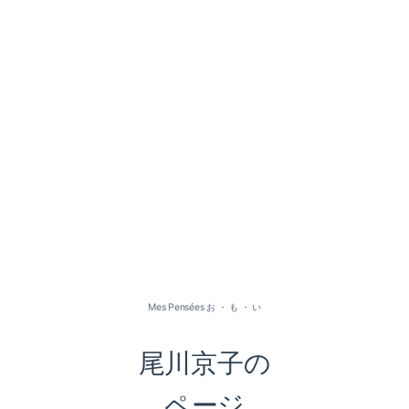
2026-07（1）
2026-05（2）
2026-01（1）
Mes Pensées お ・ も ・ い
2025-09（1）
尾川京子の
2025-06（2）
ページ