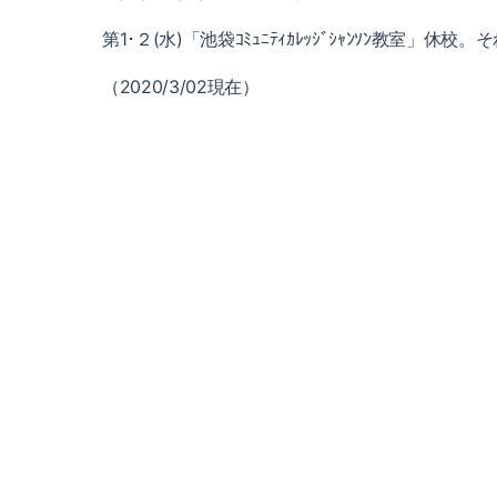
第1･２(水)「池袋ｺﾐｭﾆﾃｨｶﾚｯｼﾞｼｬﾝｿﾝ教室」休
（2020/3/02現在）