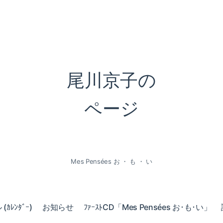
尾川京子の
ページ
Mes Pensées お ・ も ・ い
ｶﾚﾝﾀﾞｰ)
お知らせ
ﾌｧｰｽﾄCD「Mes Pensées お･も･い」