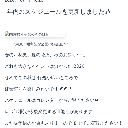
2020
10
13 18:26
2025-02（1）
年内のスケジュールを更新しました🎶
2024-10（1）
2024-08（2）
2024-06（1）
＜東京：昭和記念公園の銀杏並木＞
2024-04（2）
春のお花見、夏の花火、秋のお祭り･･･。
2024-01（1）
どれも大きなイベントは無かった 2020。
せめてこの秋は
何処か広いところで
2023-11（1）
紅葉狩りを
楽しみたいです🍂🍂🍂
2023-05（1）
スケジュールは
カレンダーからご覧ください👀
2023-03（1）
ｽﾃｰｼﾞ時間が今後変更する可能性があります
2023-02（1）
また要予約のお店もありますので 併せてご確認ください！