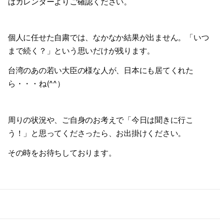
はカレンダーよりご確認ください。
2021-05（1）
2022-02（1）
2021-04（1）
2022-01（2）
個人に任せた自粛では、なかなか結果が出ません。「いつ
2021-03（1）
まで続く？」という思いだけが残ります。
2021-11（1）
2021-01（3）
台湾のあの若い大臣の様な人が、日本にも居てくれた
2021-10（1）
ら・・・ね(^^）
2020-12（1）
2021-09（2）
2020-10（1）
2021-08（1）
周りの状況や、ご自身のお考えで「今日は聞きに行こ
う！」と思ってくださったら、お出掛けください。
2020-08（1）
2021-06（1）
その時をお待ちしております。
2020-07（1）
2021-05（1）
2020-06（1）
2021-04（1）
2020-05（1）
2021-03（1）