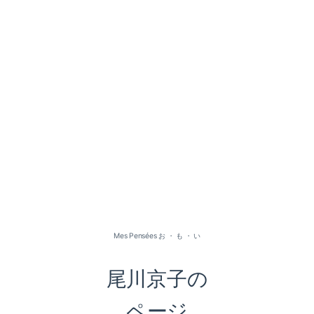
2026-07（1）
2026-05（2）
2026-01（1）
Mes Pensées お ・ も ・ い
2025-09（1）
尾川京子の
2025-06（2）
ページ