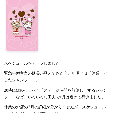
2023-01（1）
2024-06（1）
2022-12（1）
2024-04（2）
2022-09（1）
2024-01（1）
2022-02（1）
2023-11（1）
2022-01（2）
2023-05（1）
2021-11（1）
2023-03（1）
スケジュールをアップしました。
2021-10（1）
2023-02（1）
緊急事態宣言の延長が見えてきた今、年明けは「休業」と
したシャンソニエ。
2021-09（2）
2023-01（1）
20時には終わるべく「
ステージ時間を前倒し」するシャン
2021-08（1）
2022-12（1）
ソニエなど、
いろいろな工夫で1月は過ぎて行きました。
2021-06（1）
2022-09（1）
休業のお店の2月の詳細が分かりませんが、スケジュール