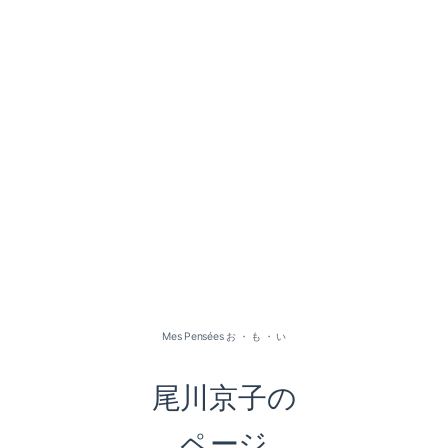
2026-07（1）
2026-05（2）
2026-01（1）
Mes Pensées お ・ も ・ い
2025-09（1）
尾川京子の
2025-06（2）
ページ