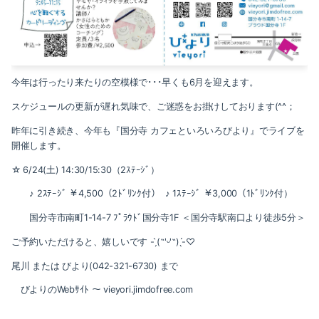
2021-05（1）
2022-02（1）
2021-04（1）
2022-01（2）
2021-03（1）
2021-11（1）
今年は行ったり来たりの空模様で･･･早くも6月を迎えます。
2021-01（3）
スケジュールの更新が遅れ気味で、ご迷惑をお掛けしております(^^；
2021-10（1）
昨年に引き続き、今年も『国分寺 カフェといろいろびより』でライブを
2020-12（1）
2021-09（2）
開催します。
2020-10（1）
☆ 6/24(土) 14:30/15:30（2ｽﾃｰｼﾞ）
2021-08（1）
♪ 2ｽﾃｰｼﾞ ￥4,500（2ﾄﾞﾘﾝｸ付） ♪ 1ｽﾃｰｼﾞ ￥3,000（1ﾄﾞﾘﾝｸ付）
2020-08（1）
2021-06（1）
国分寺市南町1-14-7 ﾌﾟﾗｳﾄﾞ国分寺1F ＜国分寺駅南口より徒歩5分＞
2020-07（1）
2021-05（1）
ご予約いただけると、嬉しいです - ̗̀(˶'ᵕ'˶) ̖́-♡
2020-06（1）
尾川 または びより(042-321-6730) まで
2021-04（1）
びよりのWebｻｲﾄ ～ vieyori.jimdofree.com
2020-05（1）
2021-03（1）