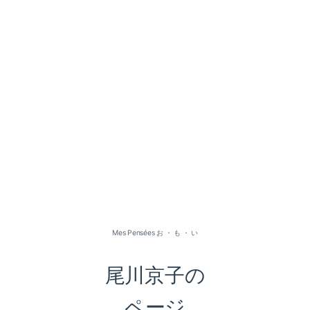
2026-07（1）
2026-05（2）
2026-01（1）
Mes Pensées お ・ も ・ い
2025-09（1）
尾川京子の
2025-06（2）
ページ