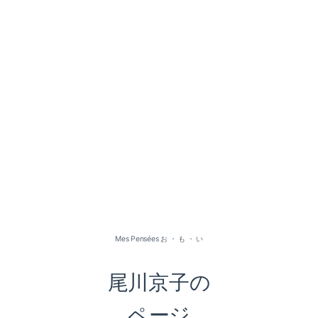
2026-07（1）
2026-05（2）
2026-01（1）
Mes Pensées お ・ も ・ い
2025-09（1）
尾川京子の
2025-06（2）
ページ