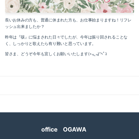
2023-01（1）
2022-12（1）
長いお休みの方も、普通に休まれた方も、お仕事始まりますね！リフレ
ッシュ出来ましたか？
2022-09（1）
昨年は『咳』に悩まされた日々でしたが、今年は振り回されることな
2022-02（1）
く、しっかりと歌えたら有り難いと思っています。
皆さま、どうぞ今年も宜しくお願いいたします(⋆ᴗ͈ˬᴗ͈)”ﾍﾟｺ
2022-01（2）
2021-11（1）
2021-10（1）
2021-09（2）
2021-08（1）
2021-06（1）
office OGAWA