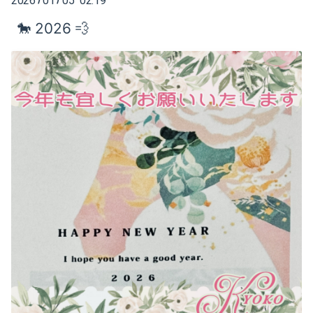
2026
01
05 02:19
2025-02（1）
🐎 2026 💨
2024-10（1）
2024-08（2）
2024-06（1）
2024-04（2）
2024-01（1）
2023-11（1）
2023-05（1）
2023-03（1）
2023-02（1）