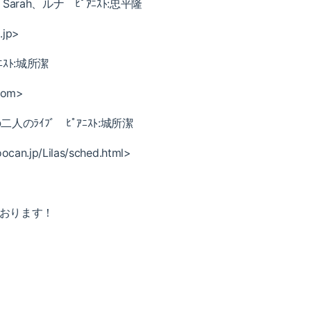
arah、ルナ ﾋﾟｱﾆｽﾄ:忠平隆
.jp>
ｽﾄ:城所潔
com>
のﾗｲﾌﾞ ﾋﾟｱﾆｽﾄ:城所潔
ocan.jp/Lilas/sched.html>
ております！