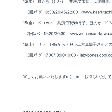
13(水) 蛙たち（ｹﾞｽﾄ） 共演:文太郎、安達由美、S
3回ｽﾃｰｼﾞ 19:30/20:45/22:00 <
www.kaerutachi
15(金) Ｋｕｗａ 共演:宇野ゆう子、ほのか ﾋﾟｱﾆ
2回ｽﾃｰｼﾞ 19:20/20:30 <www.chanson-kuwa.
16(土) リラ 17時から ♪ ﾏﾀﾞﾑ
二宮真知子さんとの二人
3回ｽﾃｰｼﾞ 17:00/18:00/19:00 <
lazybones.cool.co
宜しくお願いいたしますm(_ _)m お待ちいたし