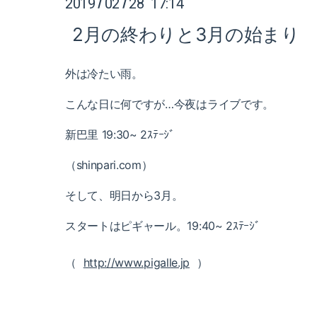
2019
02
28 17:14
/
/
2月の終わりと3月の始まり
外は冷たい雨。
こんな日に何ですが…今夜はライブです。
新巴里 19:30~ 2ｽﾃｰｼﾞ
（shinpari.com）
そして、明日から3月。
スタートは
ピギャール。19:40~ 2ｽﾃｰｼﾞ
（
http://www.pigalle.jp
）