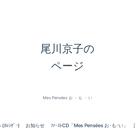
尾川京子の
ページ
Mes Pensées お ・ も ・ い
ｶﾚﾝﾀﾞｰ)
お知らせ
ﾌｧｰｽﾄCD「Mes Pensées お･も･い」