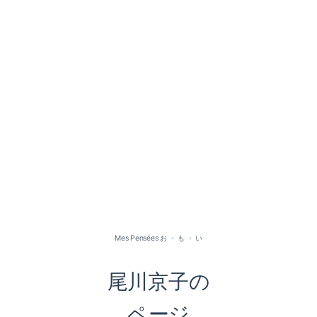
2026-07（1）
2026-05（2）
2026-01（1）
Mes Pensées お ・ も ・ い
2025-09（1）
尾川京子の
2025-06（2）
ページ