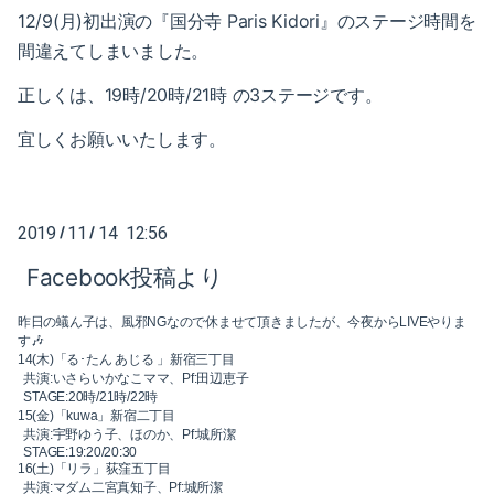
2019-03（1）
12/9(月)初出演の『国分寺 Paris Kidori』のステージ時間を
2020-01（2）
間違えてしまいました。
2019-02（4）
2019-12（1）
正しくは、19時/20時/21時 の3ステージです。
2019-01（5）
2019-11（2）
宜しくお願いいたします。
2018-12（4）
2019-09（2）
2018-11（2）
2019-07（4）
2019
11
14 12:56
/
/
2018-10（1）
2019-05（2）
Facebook投稿より
2018-09（3）
2019-04（2）
昨日の蟻ん子は、風邪NGなので休ませて頂きましたが、今夜からLIVEやりま
す🎶
2018-08（2）
14(木)「る･たん あじる 」新宿三丁目
2019-03（1）
共演:いさらいかなこママ、Pf:田辺恵子
STAGE:20時/21時/22時
2018-07（2）
15(金)「kuwa」新宿二丁目
2019-02（4）
共演:宇野ゆう子、ほのか、Pf:城所潔
STAGE:19:20/20:30
2018-06（6）
2019-01（5）
16(土)「リラ」荻窪五丁目
共演:マダム二宮真知子、Pf:城所潔