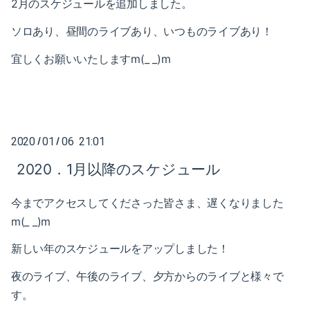
2月のスケジュールを追加しました。
2021-05（1）
2022-02（1）
ソロあり、昼間のライブあり、いつものライブあり！
2021-04（1）
2022-01（2）
宜しくお願いいたしますm(_ _)m
2021-03（1）
2021-11（1）
2021-01（3）
2021-10（1）
2020-12（1）
2021-09（2）
2020
01
06 21:01
/
/
2020-10（1）
2020．1月以降のスケジュール
2021-08（1）
2020-08（1）
2021-06（1）
今までアクセスしてくださった皆さま、遅くなりました
m(_ _)m
2020-07（1）
2021-05（1）
新しい年のスケジュールをアップしました！
2020-06（1）
2021-04（1）
夜のライブ、午後のライブ、夕方からのライブと様々で
2020-05（1）
2021-03（1）
す。