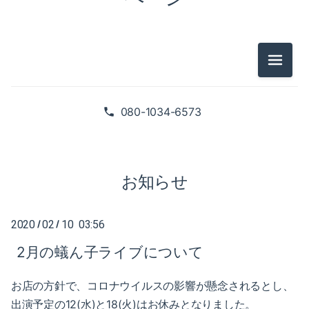
2025-02（1）
2024-10（1）
2024-08（2）
メニュ
2026-07（1）
2024-06（1）
2026-05（2）
080-1034-6573
2024-04（2）
2026-01（1）
2024-01（1）
2025-09（1）
お知らせ
2023-11（1）
2025-06（2）
2023-05（1）
2020
02
10 03:56
/
/
2025-02（1）
2月の蟻ん子ライブについて
2023-03（1）
2024-10（1）
2023-02（1）
お店の方針で、コロナウイルスの影響が懸念されるとし、
2024-08（2）
出演予定の12(水)と18(火)はお休みとなりました。