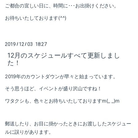
2020-04（3）
ご都合の宜しい日に、時間に･･･お出掛けください。
2021-01（3）
2020-03（3）
お待ちいたしております(^^)
2020-12（1）
2020-02（2）
2020-10（1）
2019
12
03 18:27
/
/
2020-01（2）
2020-08（1）
12月のスケジュールすべて更新しまし
2019-12（1）
2020-07（1）
た！
2019-11（2）
2020-06（1）
2019年のカウントダウンが早々と始まっています。
2019-09（2）
そう思うほど、イベントが盛り沢山ですね！
2020-05（1）
2019-07（4）
ワタクシも、色々とお待ちいたしておりますm(_ _)m
2020-04（3）
2019-05（2）
2020-03（3）
郵送したり、お目に掛かったときにお渡ししたスケジュー
2019-04（2）
2020-02（2）
ルに誤りがあります。