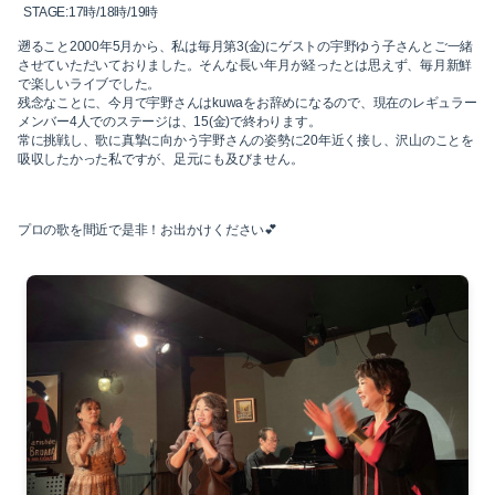
2018-05（5）
STAGE:17時/18時/19時
2018-12（4）
遡ること2000年5月から、私は毎月第3(金)にゲストの宇野ゆう子さんとご一緒
2018-04（1）
させていただいておりました。そんな長い年月が経ったとは思えず、毎月新鮮
2018-11（2）
で楽しいライブでした。
残念なことに、今月で宇野さんはkuwaをお辞めになるので、現在のレギュラー
2018-03（6）
メンバー4人でのステージは、15(金)で終わります。
2018-10（1）
常に挑戦し、歌に真摯に向かう宇野さんの姿勢に20年近く接し、沢山のことを
吸収したかった私ですが、足元にも及びません。
2018-02（4）
2018-09（3）
2018-01（2）
2018-08（2）
プロの歌を間近で是非！お出かけください💕
2017-12（4）
2018-07（2）
2017-11（3）
2018-06（6）
2017-10（4）
2018-05（5）
2017-09（1）
2018-04（1）
2017-08（3）
2018-03（6）