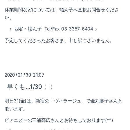
2023-01（1）
2024-06（1）
休業期間などについては、蟻ん子へ直接お問合せくださ
2022-12（1）
い。
2024-04（2）
2022-09（1）
♪ 四谷・蟻ん子 Tel/Fax 03-3357-6404 ♪
2024-01（1）
予定してくださったお客さま、申し訳ございません。
2022-02（1）
2023-11（1）
2022-01（2）
2023-05（1）
2021-11（1）
2023-03（1）
2020
01
30 21:07
/
/
2021-10（1）
2023-02（1）
早くも…1/30！！
2021-09（2）
2023-01（1）
明日31(金)は、新宿の「
ヴィラージュ」で金丸麻子さんと
2021-08（1）
歌います。
2022-12（1）
2021-06（1）
ピアニストの三浦高広さんとお待ちしております(^^)
2022-09（1）