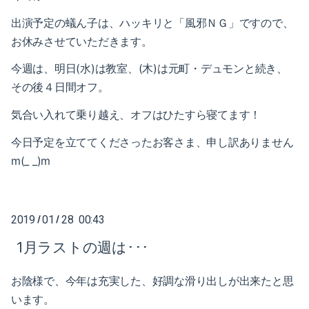
2023-01（1）
2024-06（1）
出演予定の蟻ん子は、ハッキリと「風邪ＮＧ」ですので、
2022-12（1）
お休みさせていただきます。
2024-04（2）
2022-09（1）
今週は、明日(水)は教室、(木)は元町・デュモンと続き、
2024-01（1）
その後４日間オフ。
2022-02（1）
2023-11（1）
気合い入れて乗り越え、オフはひたすら寝てます！
2022-01（2）
2023-05（1）
今日予定を立ててくださったお客さま、申し訳ありません
2021-11（1）
m(_ _)m
2023-03（1）
2021-10（1）
2023-02（1）
2019
01
28 00:43
/
/
2021-09（2）
2023-01（1）
1月ラストの週は･･･
2021-08（1）
2022-12（1）
お陰様で、今年は充実した、好調な滑り出しが出来たと思
2021-06（1）
2022-09（1）
います。