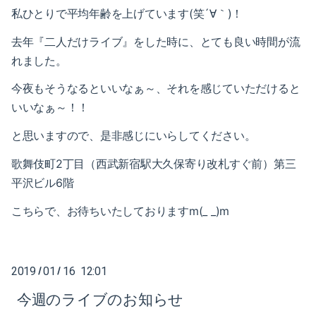
2018-05（5）
私ひとりで平均年齢を上げています(笑´∀｀)！
2018-12（4）
去年『二人だけライブ』をした時に、とても良い時間が流
2018-04（1）
2018-11（2）
れました。
2018-03（6）
2018-10（1）
今夜もそうなるといいなぁ～、それを感じていただけると
2018-02（4）
いいなぁ～！！
2018-09（3）
と思いますので、是非感じにいらしてください。
2018-01（2）
2018-08（2）
歌舞伎町2丁目（西武新宿駅大久保寄り改札すぐ前）第
三
2017-12（4）
2018-07（2）
平沢ビル6階
2017-11（3）
2018-06（6）
こちらで、
お待ちいたしておりますm(_ _)m
2017-10（4）
2018-05（5）
2017-09（1）
2018-04（1）
2019
01
16 12:01
/
/
2017-08（3）
今週のライブのお知らせ
2018-03（6）