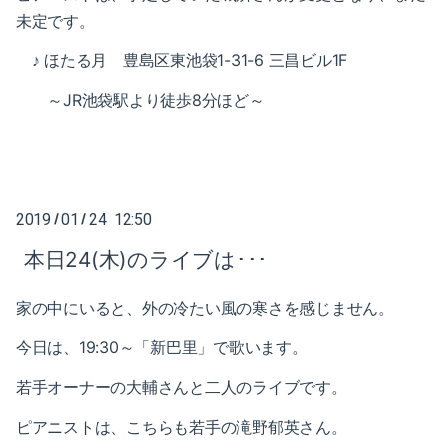
2019-03（1）
未定です。
2020-01（2）
2019-02（4）
♪ ほたる月 豊島区東池袋1-31-6
三昌ビル1F
2019-12（1）
～JR池袋駅より徒歩8分ほど～
2019-01（5）
2019-11（2）
2018-12（4）
2019-09（2）
2018-11（2）
2019-07（4）
2019
01
24 12:50
/
/
2018-10（1）
2019-05（2）
本日24(木)のライブは･･･
2018-09（3）
2019-04（2）
家の中にいると、外の冷たい風の寒さを感じません。
2018-08（2）
2019-03（1）
今日は、19:30～「新巴里」で歌います。
2018-07（2）
2019-02（4）
若手オーナーの大輔さんと二人のライブです。
2018-06（6）
2019-01（5）
ピアニストは、こちらも若手の滝野郁英さん。