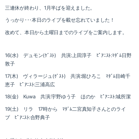
2017-07（5）
三連休が終わり、1月半ばを迎えました。
2018-02（4）
2017-06（6）
うっかり･･･本日のライブを載せ忘れていました！
2018-01（2）
改めて、本日から土曜日までのライブをご案内します。
2017-05（2）
2017-12（4）
2017-04（7）
2017-11（3）
16(水) デュモン(ｹﾞｽﾄ) 共演:上田淳子 ﾋﾟｱﾆｽﾄ:ﾏﾀﾞﾑ日野
2017-03（2）
敦子
2017-10（4）
2017-02（6）
17(木) ヴィラージュ(ｹﾞｽﾄ) 共演:堀ひろこ ﾏﾀﾞﾑ目崎千
2017-09（1）
恵子 ﾋﾟｱﾆｽﾄ:三浦高広
2017-01（8）
2017-08（3）
18(金) Kuwa 共演:宇野ゆう子 ほのか ﾋﾟｱﾆｽﾄ:城所潔
2016-12（5）
2017-07（5）
19(土) リラ 17時から ﾏﾀﾞﾑ二宮真知子さんとのライ
2016-11（6）
ブ ﾋﾟｱﾆｽﾄ:合野典子
2017-06（6）
2016-10（5）
2017-05（2）