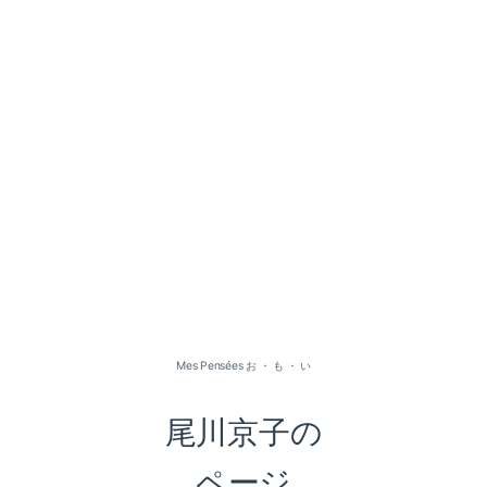
2026-07（1）
2026-05（2）
2026-01（1）
Mes Pensées お ・ も ・ い
2025-09（1）
尾川京子の
2025-06（2）
ページ