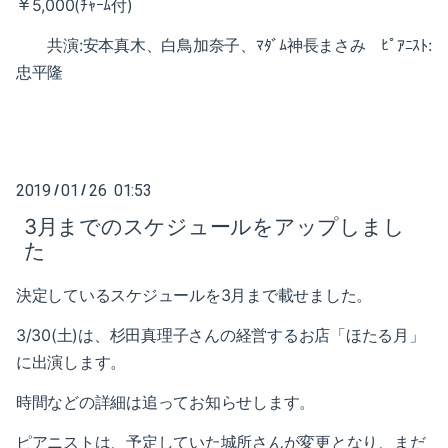
￥5,000(ﾁｬｰﾑ付)
2020-04（3）
2021-01（3）
共演:安本真木、白鳥加奈子、ﾏﾀﾞﾑ神長まさみ ﾋﾟｱﾆｽﾄ:
2020-03（3）
2020-12（1）
忠平隆
2020-02（2）
2020-10（1）
2020-01（2）
2020-08（1）
2019-12（1）
2019
01
26 01:53
/
/
2020-07（1）
3月までのスケジュールをアップしまし
2019-11（2）
2020-06（1）
た
2019-09（2）
2020-05（1）
決定しているスケジュールを3月まで載せました。
2019-07（4）
3/30(土)は、杉田真理子さんの経営するお店「ほたる月」
2020-04（3）
に出演します。
2019-05（2）
2020-03（3）
時間などの詳細は追ってお知らせします。
2019-04（2）
2020-02（2）
ピアニストは、予定していた城所さんが変更となり、まだ