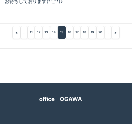
お待ちしております(*^_^*)♪
2016-09（6）
2017-04（7）
2016-08（2）
2017-03（2）
2016-07（3）
<
>
...
11
12
13
14
15
16
17
18
19
20
...
2017-02（6）
2016-06（5）
2017-01（8）
2016-05（9）
2016-12（5）
2016-11（6）
2016-10（5）
office OGAWA
2016-09（6）
2016-08（2）
2016-07（3）