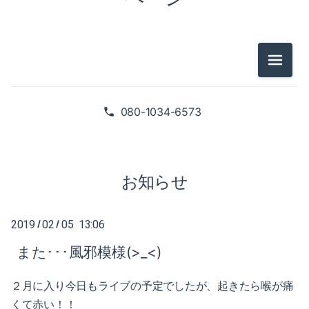
2025-02（1）
2024-10（1）
2024-08（2）
メニュ
2026-07（1）
2024-06（1）
2026-05（2）
080-1034-6573
2024-04（2）
2026-01（1）
2024-01（1）
2025-09（1）
お知らせ
2023-11（1）
2025-06（2）
2023-05（1）
2019
02
05 13:06
/
/
2025-02（1）
また･･･風邪模様(>_<)
2023-03（1）
2024-10（1）
2023-02（1）
２月に入り今日もライブの予定でしたが、起きたら喉が痛
2024-08（2）
くて赤い！！