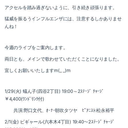
2021-05（1）
2022-02（1）
アクセルを踏み過ぎないように、引き続き頑張ります。
2021-04（1）
2022-01（2）
猛威を振るうインフルエンザには、注意するしかありませ
んね！
2021-03（1）
2021-11（1）
2021-01（3）
2021-10（1）
今週のライブをご案内します。
2020-12（1）
2021-09（2）
両日とも、メインで歌わせていただくことになりました。
2020-10（1）
2021-08（1）
宜しくお願いいたしますm(_ _)m
2020-08（1）
2021-06（1）
1/29(火) 蟻ん子(四谷2丁目) 19:00～2ｽﾃｰｼﾞ ﾁｬｰｼﾞ
2020-07（1）
2021-05（1）
￥4,400(ﾜﾝﾄﾞﾘﾝｸ付)
2020-06（1）
2021-04（1）
共演:野口文代、ｵｰﾅｰ朝吹タツヤ ﾋﾟｱﾆｽﾄ:松永裕平
2020-05（1）
2021-03（1）
2/1(金) ピギャール(六本木4丁目) 19:40～2
ｽﾃｰｼﾞ ﾁｬｰｼﾞ