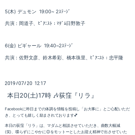
2020-04（3）
2021-01（3）
5(木) デュモン 19:00~ 2ｽﾃｰｼﾞ
2020-03（3）
2020-12（1）
共演：岡道子、ﾋﾟｱﾆｽﾄ：ﾏﾀﾞﾑ日野敦子
2020-02（2）
2020-10（1）
2020-01（2）
6(金) ピギャール 19:40~2ｽﾃｰｼﾞ
2020-08（1）
2019-12（1）
共演：佐野文彦、鈴木希彩、橋本珠里、ﾋﾟｱﾆｽﾄ：忠平隆
2020-07（1）
2019-11（2）
2020-06（1）
2019
07
20 12:17
/
/
2019-09（2）
2020-05（1）
本日20(土)17時 🎶荻窪『リラ』
2019-07（4）
2020-04（3）
Facebookに昨日までの体調を情報を投稿し「お大事に」とご心配いただ
2019-05（2）
2020-03（3）
き、とっても嬉しく励まされております💕
2019-04（2）
本日の荻窪「リラ」は、マダムと相談させていただき、曲数大幅減
2020-02（2）
(笑)、喋らずにこやかに😊をモットーとしたお迎え精神で出させていた