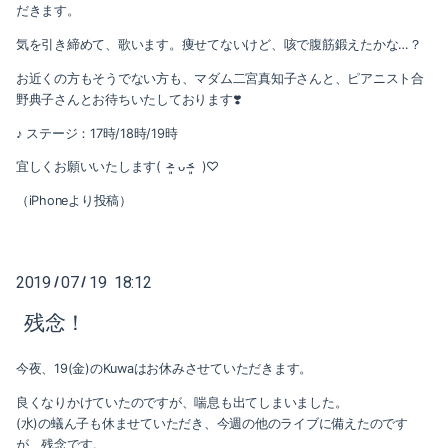
2019-03（1）
だきます。
2020-01（2）
気を引き締めて、歌います。痩せてないけど、咳で腹筋鍛えたかな…？
2019-02（4）
2019-12（1）
お近くの方もそうでない方も、マダム二宮真知子さんと、ピアニスト合
野典子さんとお待ちいたしております❣️
2019-01（5）
2019-11（2）
♪ ステージ：17時/18時/19時
2018-12（4）
2019-09（2）
宜しくお願いいたします( ˃̶͈ ᴗ ˂̶͈ )♡
2018-11（2）
2019-07（4）
（iPhoneより投稿）
2018-10（1）
2019-05（2）
2018-09（3）
2019
07
19 18:12
/
/
2019-04（2）
残念！
2018-08（2）
2019-03（1）
今夜、19(金)のKuwaはお休みさせていただきます。
2018-07（2）
2019-02（4）
良くなりかけていたのですが、喘息も出てしまいました。
2018-06（6）
(水)の蟻ん子も休ませていただき、今週の他のライブに備えたのです
2019-01（5）
が、残念です。