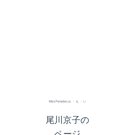
2026-07（1）
2026-05（2）
2026-01（1）
Mes Pensées お ・ も ・ い
2025-09（1）
尾川京子の
2025-06（2）
ページ