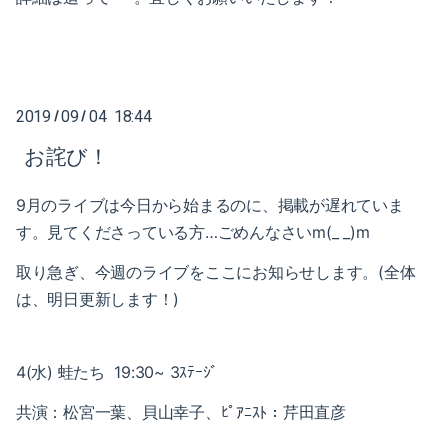
2021-05（1）
2022-02（1）
2021-04（1）
2022-01（2）
2021-03（1）
2021-11（1）
2019
09
04 18:44
/
/
2021-01（3）
2021-10（1）
お詫び！
2020-12（1）
2021-09（2）
9月のライブは今日から始まるのに、掲載が遅れていま
す。見てくださっている方…ごめんなさいm(_ _)m
2020-10（1）
2021-08（1）
取り急ぎ、今週のライブをここにお知らせします。(
全体
2020-08（1）
2021-06（1）
は、明日更新します！)
2020-07（1）
2021-05（1）
2020-06（1）
4(水) 蛙たち 19:30~ 3ｽﾃｰｼﾞ
2021-04（1）
共演：松宮一葉、貝山幸子、ﾋﾟｱﾆｽﾄ：芹田直彦
2020-05（1）
2021-03（1）