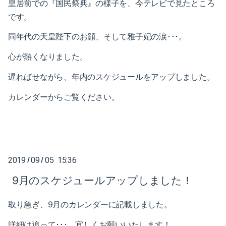
皇居前での『国民祭典』の様子を、今テレビで見たところ
2023-01（1）
2024-06（1）
です。
2022-12（1）
2024-04（2）
同年代の天皇陛下のお顔、そして雅子妃の涙･･･。
2022-09（1）
2024-01（1）
心が熱くなりました。
2022-02（1）
2023-11（1）
遅ればせながら、年内のスケジュールをアップしました。
2022-01（2）
カレンダーからご覧ください。
2023-05（1）
2021-11（1）
2023-03（1）
2021-10（1）
2023-02（1）
2019
09
05 15:36
/
/
2021-09（2）
2023-01（1）
9月のスケジュールアップしました！
2021-08（1）
2022-12（1）
取り急ぎ、9月のカレンダーに記載しました。
2021-06（1）
2022-09（1）
詳細は追って･･･。宜しくお願いいたします！